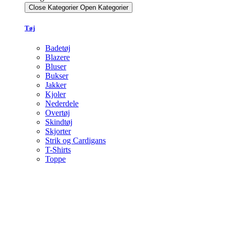
Close Kategorier
Open Kategorier
Tøj
Badetøj
Blazere
Bluser
Bukser
Jakker
Kjoler
Nederdele
Overtøj
Skindtøj
Skjorter
Strik og Cardigans
T-Shirts
Toppe