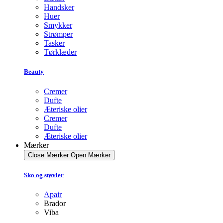
Handsker
Huer
Smykker
Strømper
Tasker
Tørklæder
Beauty
Cremer
Dufte
Æteriske olier
Cremer
Dufte
Æteriske olier
Mærker
Close Mærker
Open Mærker
Sko og støvler
Apair
Brador
Viba