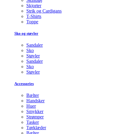
Skindtøj
Skjorter
Strik og Cardigans
T-Shirts
Toppe
Sko og støvler
Sandaler
Sko
Støvler
Sandaler
Sko
Støvler
Accessories
Bælter
Handsker
Huer
Smykker
Strømper
Tasker
Tørklæder
Bælter