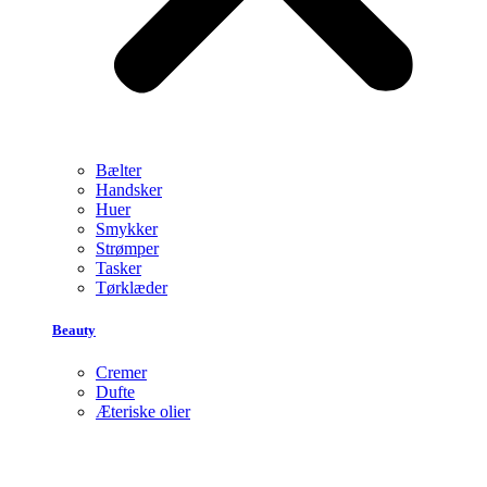
Bælter
Handsker
Huer
Smykker
Strømper
Tasker
Tørklæder
Beauty
Cremer
Dufte
Æteriske olier