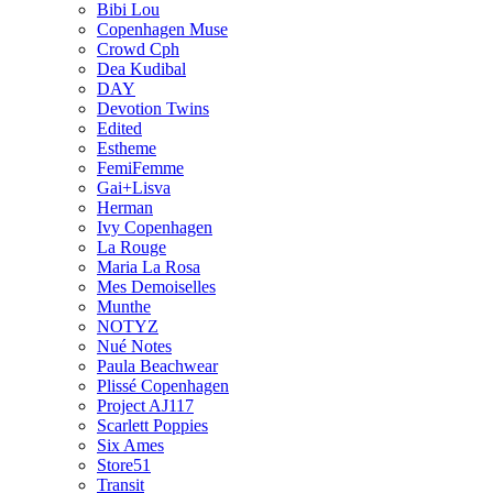
Bibi Lou
Copenhagen Muse
Crowd Cph
Dea Kudibal
DAY
Devotion Twins
Edited
Estheme
FemiFemme
Gai+Lisva
Herman
Ivy Copenhagen
La Rouge
Maria La Rosa
Mes Demoiselles
Munthe
NOTYZ
Nué Notes
Paula Beachwear
Plissé Copenhagen
Project AJ117
Scarlett Poppies
Six Ames
Store51
Transit