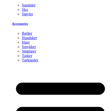
Sandaler
Sko
Støvler
Accessories
Bælter
Handsker
Huer
Smykker
Strømper
Tasker
Tørklæder