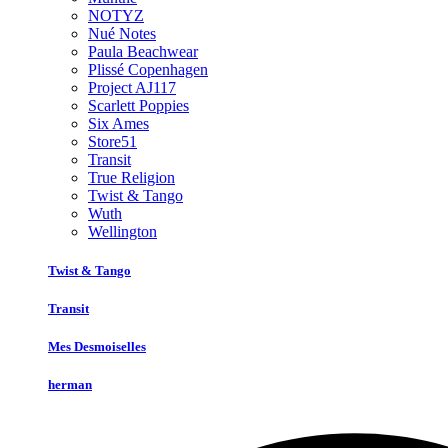
NOTYZ
Nué Notes
Paula Beachwear
Plissé Copenhagen
Project AJ117
Scarlett Poppies
Six Ames
Store51
Transit
True Religion
Twist & Tango
Wuth
Wellington
Twist & Tango
Transit
Mes Desmoiselles
herman