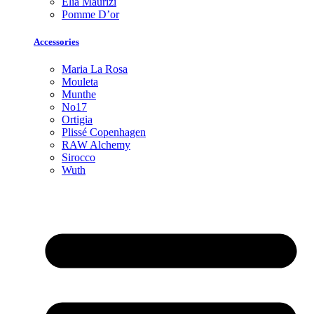
Elia Maurizi
Pomme D’or
Accessories
Maria La Rosa
Mouleta
Munthe
No17
Ortigia
Plissé Copenhagen
RAW Alchemy
Sirocco
Wuth