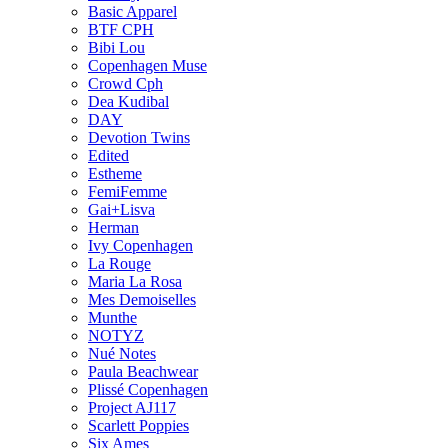
Basic Apparel
BTF CPH
Bibi Lou
Copenhagen Muse
Crowd Cph
Dea Kudibal
DAY
Devotion Twins
Edited
Estheme
FemiFemme
Gai+Lisva
Herman
Ivy Copenhagen
La Rouge
Maria La Rosa
Mes Demoiselles
Munthe
NOTYZ
Nué Notes
Paula Beachwear
Plissé Copenhagen
Project AJ117
Scarlett Poppies
Six Ames