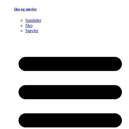
Sko og støvler
Sandaler
Sko
Støvler