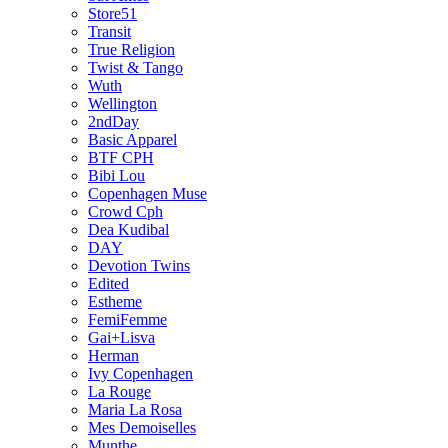
Store51
Transit
True Religion
Twist & Tango
Wuth
Wellington
2ndDay
Basic Apparel
BTF CPH
Bibi Lou
Copenhagen Muse
Crowd Cph
Dea Kudibal
DAY
Devotion Twins
Edited
Estheme
FemiFemme
Gai+Lisva
Herman
Ivy Copenhagen
La Rouge
Maria La Rosa
Mes Demoiselles
Munthe