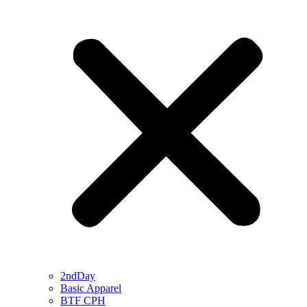
2ndDay
Basic Apparel
BTF CPH