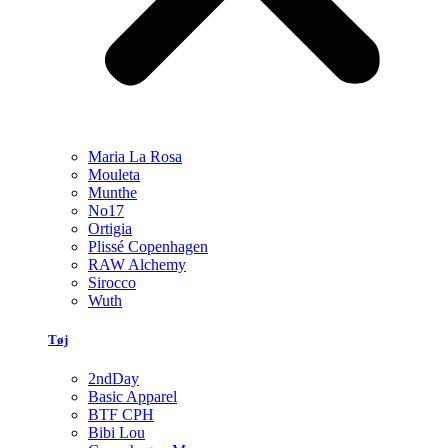
Maria La Rosa
Mouleta
Munthe
No17
Ortigia
Plissé Copenhagen
RAW Alchemy
Sirocco
Wuth
Tøj
2ndDay
Basic Apparel
BTF CPH
Bibi Lou