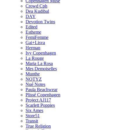
Copenhagen Muse
Crowd Cph
Dea Kudibal
DAY
Devotion Twins
Edited
Estheme
FemiFemme
Gai+Lisva
Herman
Ivy Copenhagen
La Rouge
Maria La Rosa
Mes Demoiselles
Munthe
NOTYZ
Nué Notes
Paula Beachwear
Plissé Copenhagen
Project AJ117
Scarlett Poppies
Six Ames
Store51
Transit
True Religion