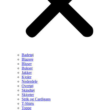
Badetøj
Blazere
Bluser
Bukser
Jakker
Kjoler
Nederdele
Overtøj
Skindtøj
Skjorter
Strik og Cardigans
T-Shirts
Toppe