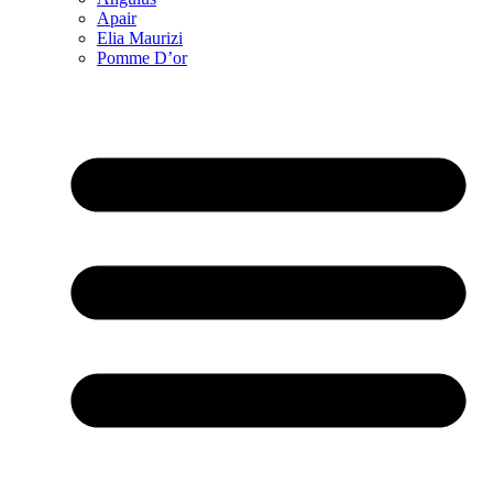
Apair
Elia Maurizi
Pomme D’or