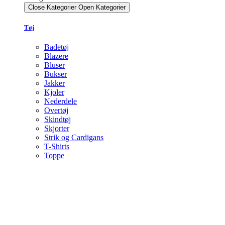
Close Kategorier
Open Kategorier
Tøj
Badetøj
Blazere
Bluser
Bukser
Jakker
Kjoler
Nederdele
Overtøj
Skindtøj
Skjorter
Strik og Cardigans
T-Shirts
Toppe