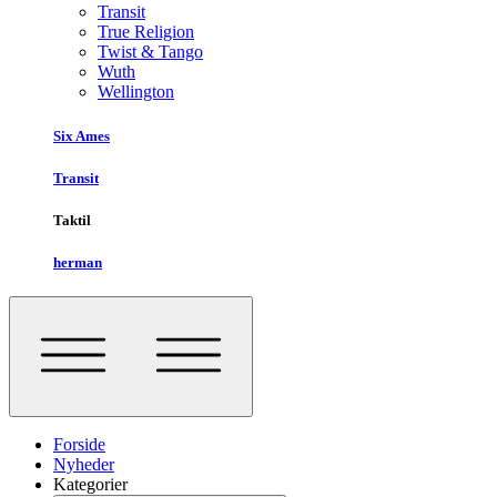
Transit
True Religion
Twist & Tango
Wuth
Wellington
Six Ames
Transit
Taktil
herman
Forside
Nyheder
Kategorier