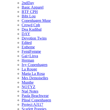
2ndDay
Basic Apparel
BTF CPH
Bibi Lou
Copenhagen Muse
Crowd Cph
Dea Kudibal
DAY
Devotion Twins
Edited
Estheme
FemiFemme
Gai+Lisva
Herman
Ivy Copenhagen
La Rouge
Maria La Rosa
Mes Demoiselles
Munthe
NOTYZ
Nué Notes
Paula Beachwear
Plissé Copenhagen
Project AJ117
Scarlett Poppies