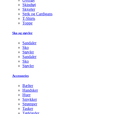
Overtøj
Skindtøj
Skjorter
Strik og Cardigans
T-Shirts
Toppe
Sko og støvler
Sandaler
Sko
Støvler
Sandaler
Sko
Støvler
Accessories
Bælter
Handsker
Huer
Smykker
Strømper
Tasker
Tørklæder