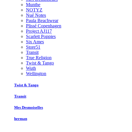
Munthe
NOTYZ
Nué Notes
Paula Beachwear
Plissé Copenhagen
Project AJ117
Scarlett Poppies
Six Ames
Store51
Transit
True Religion
Twist & Tango
Wuth
Wellington
Twist & Tango
Transit
Mes Desmoiselles
herman