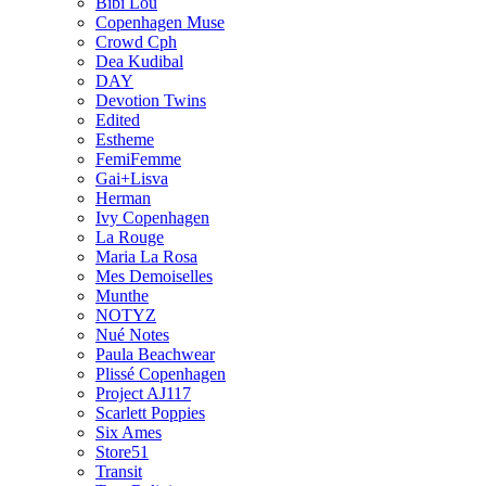
Bibi Lou
Copenhagen Muse
Crowd Cph
Dea Kudibal
DAY
Devotion Twins
Edited
Estheme
FemiFemme
Gai+Lisva
Herman
Ivy Copenhagen
La Rouge
Maria La Rosa
Mes Demoiselles
Munthe
NOTYZ
Nué Notes
Paula Beachwear
Plissé Copenhagen
Project AJ117
Scarlett Poppies
Six Ames
Store51
Transit