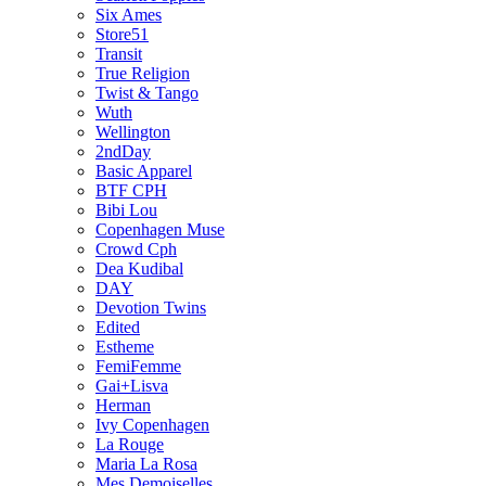
Six Ames
Store51
Transit
True Religion
Twist & Tango
Wuth
Wellington
2ndDay
Basic Apparel
BTF CPH
Bibi Lou
Copenhagen Muse
Crowd Cph
Dea Kudibal
DAY
Devotion Twins
Edited
Estheme
FemiFemme
Gai+Lisva
Herman
Ivy Copenhagen
La Rouge
Maria La Rosa
Mes Demoiselles