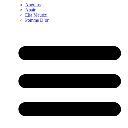
Angulus
Apair
Elia Maurizi
Pomme D’or