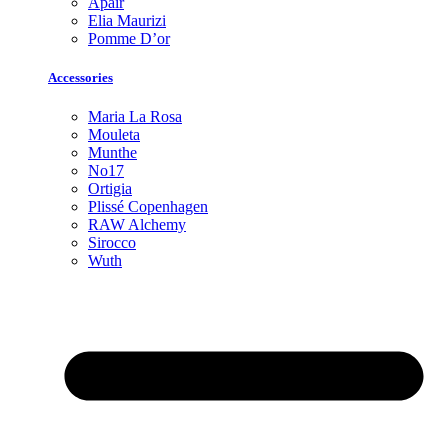
Apair
Elia Maurizi
Pomme D’or
Accessories
Maria La Rosa
Mouleta
Munthe
No17
Ortigia
Plissé Copenhagen
RAW Alchemy
Sirocco
Wuth