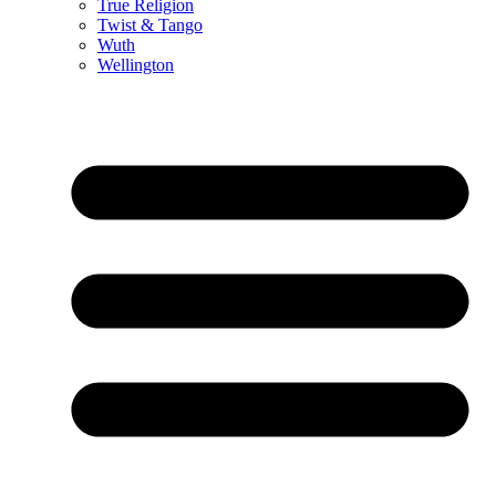
True Religion
Twist & Tango
Wuth
Wellington