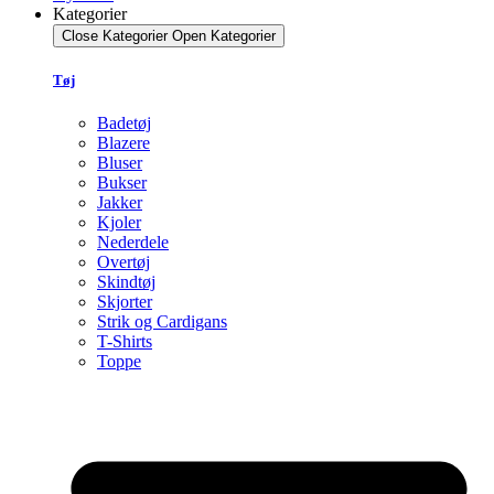
Kategorier
Close Kategorier
Open Kategorier
Tøj
Badetøj
Blazere
Bluser
Bukser
Jakker
Kjoler
Nederdele
Overtøj
Skindtøj
Skjorter
Strik og Cardigans
T-Shirts
Toppe