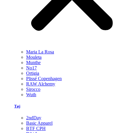
Maria La Rosa
Mouleta
Munthe
No17
Ortigia
Plissé Copenhagen
RAW Alchemy
Sirocco
Wuth
Tøj
2ndDay
Basic Apparel
BTF CPH