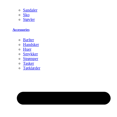
Sandaler
Sko
Støvler
Accessories
Bælter
Handsker
Huer
Smykker
Strømper
Tasker
Tørklæder