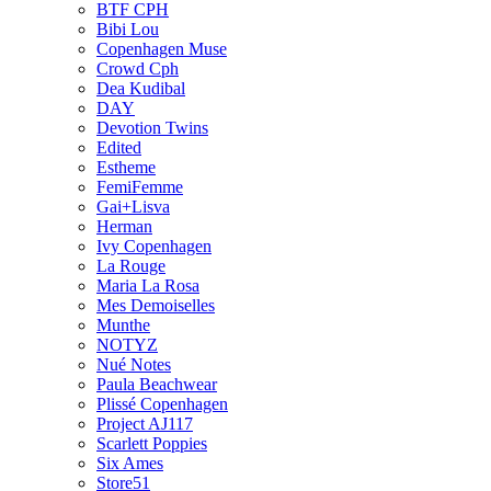
BTF CPH
Bibi Lou
Copenhagen Muse
Crowd Cph
Dea Kudibal
DAY
Devotion Twins
Edited
Estheme
FemiFemme
Gai+Lisva
Herman
Ivy Copenhagen
La Rouge
Maria La Rosa
Mes Demoiselles
Munthe
NOTYZ
Nué Notes
Paula Beachwear
Plissé Copenhagen
Project AJ117
Scarlett Poppies
Six Ames
Store51