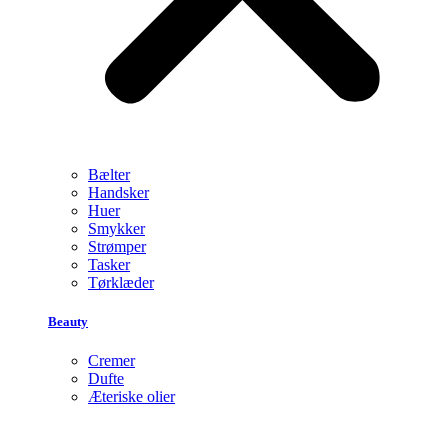
Bælter
Handsker
Huer
Smykker
Strømper
Tasker
Tørklæder
Beauty
Cremer
Dufte
Æteriske olier