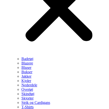
Badetøj
Blazere
Bluser
Bukser
Jakker
Kjoler
Nederdele
Overtøj
Skindtøj
Skjorter
Strik og Cardigans
T-Shirts