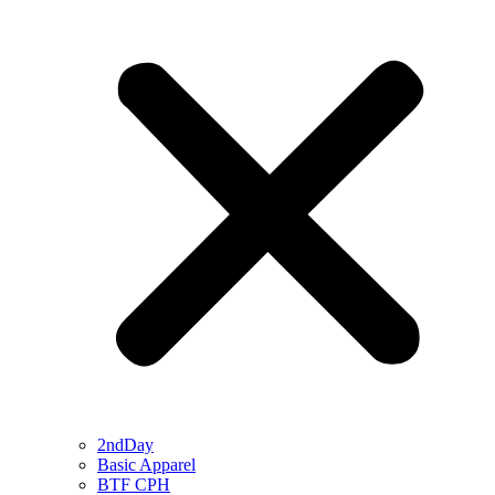
2ndDay
Basic Apparel
BTF CPH