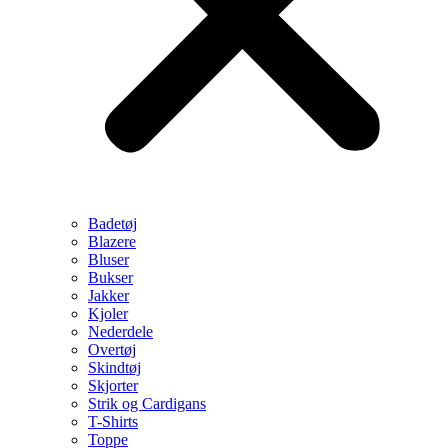
Badetøj
Blazere
Bluser
Bukser
Jakker
Kjoler
Nederdele
Overtøj
Skindtøj
Skjorter
Strik og Cardigans
T-Shirts
Toppe