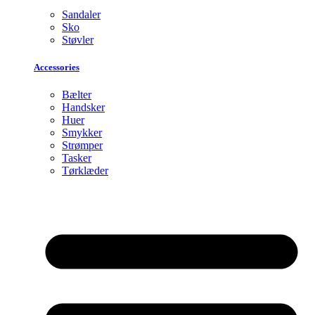
Sandaler
Sko
Støvler
Accessories
Bælter
Handsker
Huer
Smykker
Strømper
Tasker
Tørklæder