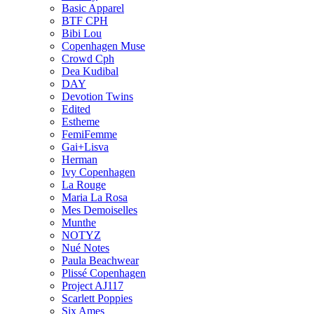
Basic Apparel
BTF CPH
Bibi Lou
Copenhagen Muse
Crowd Cph
Dea Kudibal
DAY
Devotion Twins
Edited
Estheme
FemiFemme
Gai+Lisva
Herman
Ivy Copenhagen
La Rouge
Maria La Rosa
Mes Demoiselles
Munthe
NOTYZ
Nué Notes
Paula Beachwear
Plissé Copenhagen
Project AJ117
Scarlett Poppies
Six Ames