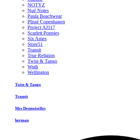
NOTYZ
Nué Notes
Paula Beachwear
Plissé Copenhagen
Project AJ117
Scarlett Poppies
Six Ames
Store51
Transit
True Religion
Twist & Tango
Wuth
Wellington
Twist & Tango
Transit
Mes Desmoiselles
herman