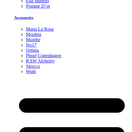
Elia Maurizi
Pomme D’or
Accessories
Maria La Rosa
Mouleta
Munthe
No17
Ortigia
Plissé Copenhagen
RAW Alchemy
Sirocco
Wuth