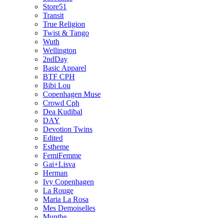
Store51
Transit
True Religion
Twist & Tango
Wuth
Wellington
2ndDay
Basic Apparel
BTF CPH
Bibi Lou
Copenhagen Muse
Crowd Cph
Dea Kudibal
DAY
Devotion Twins
Edited
Estheme
FemiFemme
Gai+Lisva
Herman
Ivy Copenhagen
La Rouge
Maria La Rosa
Mes Demoiselles
Munthe