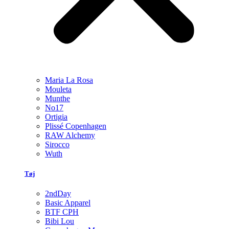
Maria La Rosa
Mouleta
Munthe
No17
Ortigia
Plissé Copenhagen
RAW Alchemy
Sirocco
Wuth
Tøj
2ndDay
Basic Apparel
BTF CPH
Bibi Lou