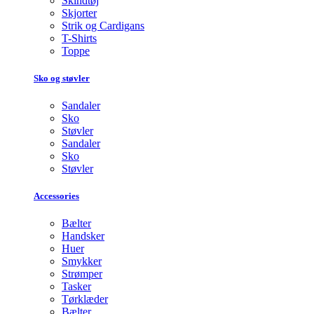
Skindtøj
Skjorter
Strik og Cardigans
T-Shirts
Toppe
Sko og støvler
Sandaler
Sko
Støvler
Sandaler
Sko
Støvler
Accessories
Bælter
Handsker
Huer
Smykker
Strømper
Tasker
Tørklæder
Bælter