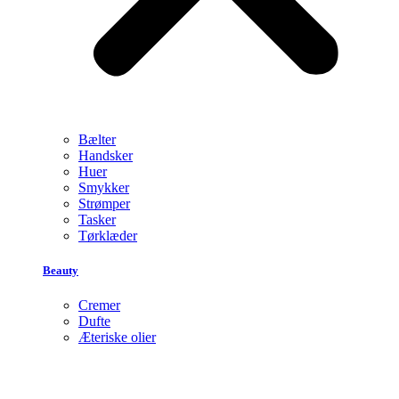
Bælter
Handsker
Huer
Smykker
Strømper
Tasker
Tørklæder
Beauty
Cremer
Dufte
Æteriske olier