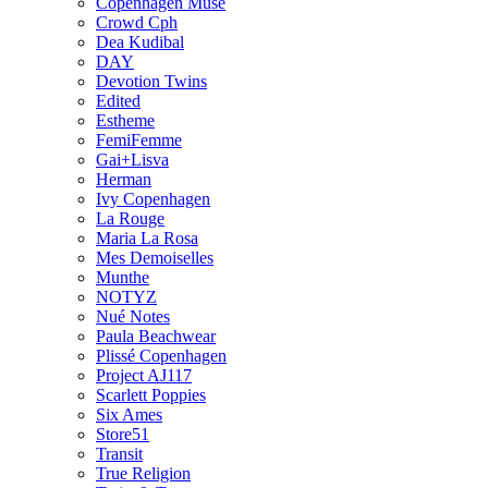
Copenhagen Muse
Crowd Cph
Dea Kudibal
DAY
Devotion Twins
Edited
Estheme
FemiFemme
Gai+Lisva
Herman
Ivy Copenhagen
La Rouge
Maria La Rosa
Mes Demoiselles
Munthe
NOTYZ
Nué Notes
Paula Beachwear
Plissé Copenhagen
Project AJ117
Scarlett Poppies
Six Ames
Store51
Transit
True Religion