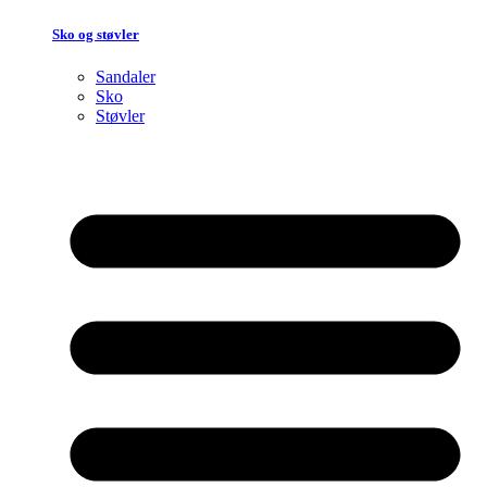
Sko og støvler
Sandaler
Sko
Støvler