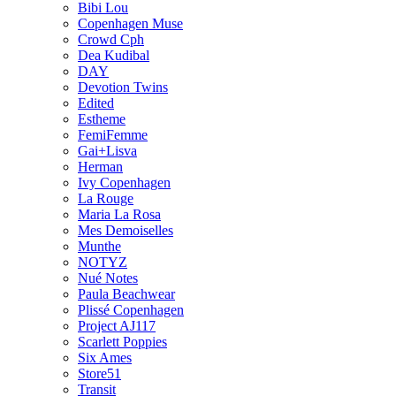
Bibi Lou
Copenhagen Muse
Crowd Cph
Dea Kudibal
DAY
Devotion Twins
Edited
Estheme
FemiFemme
Gai+Lisva
Herman
Ivy Copenhagen
La Rouge
Maria La Rosa
Mes Demoiselles
Munthe
NOTYZ
Nué Notes
Paula Beachwear
Plissé Copenhagen
Project AJ117
Scarlett Poppies
Six Ames
Store51
Transit