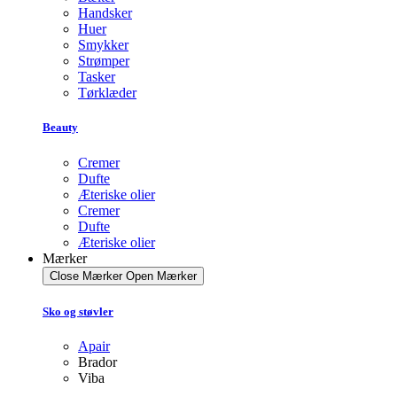
Handsker
Huer
Smykker
Strømper
Tasker
Tørklæder
Beauty
Cremer
Dufte
Æteriske olier
Cremer
Dufte
Æteriske olier
Mærker
Close Mærker
Open Mærker
Sko og støvler
Apair
Brador
Viba