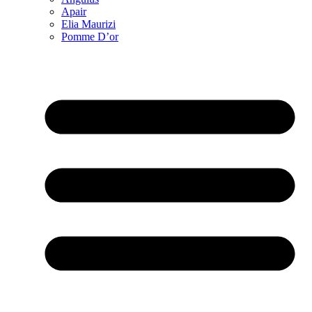
Apair
Elia Maurizi
Pomme D’or