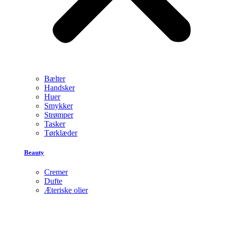
Bælter
Handsker
Huer
Smykker
Strømper
Tasker
Tørklæder
Beauty
Cremer
Dufte
Æteriske olier