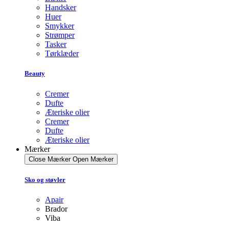
Handsker
Huer
Smykker
Strømper
Tasker
Tørklæder
Beauty
Cremer
Dufte
Æteriske olier
Cremer
Dufte
Æteriske olier
Mærker
Close Mærker
Open Mærker
Sko og støvler
Apair
Brador
Viba