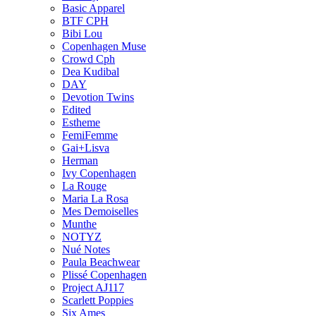
Basic Apparel
BTF CPH
Bibi Lou
Copenhagen Muse
Crowd Cph
Dea Kudibal
DAY
Devotion Twins
Edited
Estheme
FemiFemme
Gai+Lisva
Herman
Ivy Copenhagen
La Rouge
Maria La Rosa
Mes Demoiselles
Munthe
NOTYZ
Nué Notes
Paula Beachwear
Plissé Copenhagen
Project AJ117
Scarlett Poppies
Six Ames