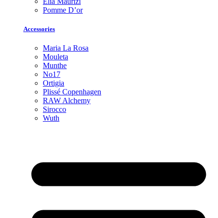
Elia Maurizi
Pomme D’or
Accessories
Maria La Rosa
Mouleta
Munthe
No17
Ortigia
Plissé Copenhagen
RAW Alchemy
Sirocco
Wuth