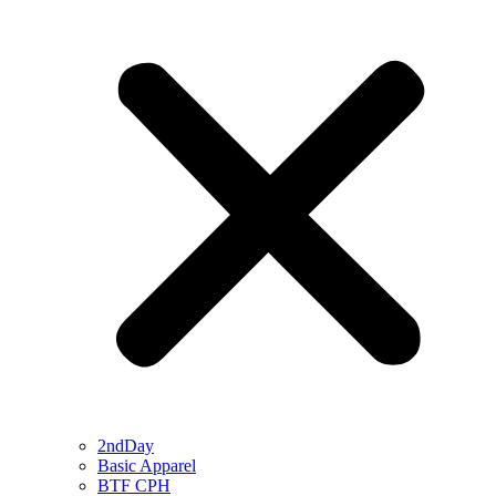
2ndDay
Basic Apparel
BTF CPH