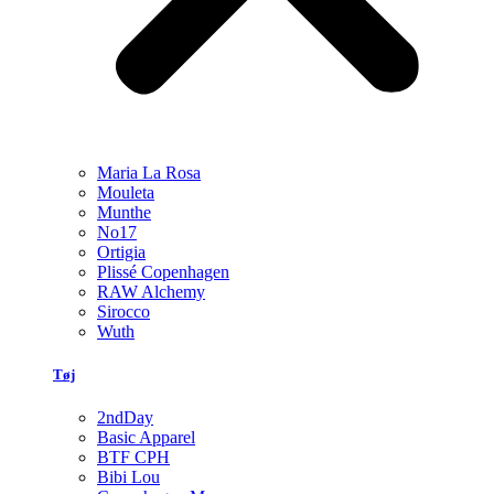
Maria La Rosa
Mouleta
Munthe
No17
Ortigia
Plissé Copenhagen
RAW Alchemy
Sirocco
Wuth
Tøj
2ndDay
Basic Apparel
BTF CPH
Bibi Lou