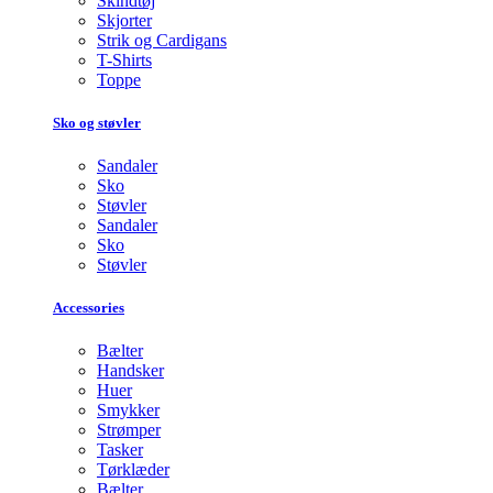
Skindtøj
Skjorter
Strik og Cardigans
T-Shirts
Toppe
Sko og støvler
Sandaler
Sko
Støvler
Sandaler
Sko
Støvler
Accessories
Bælter
Handsker
Huer
Smykker
Strømper
Tasker
Tørklæder
Bælter