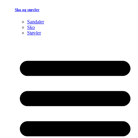
Sko og støvler
Sandaler
Sko
Støvler