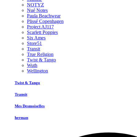
NOTYZ
Nué Notes
Paula Beachwear
Plissé Copenhagen
Project AJ117
Scarlett Poppies
Six Ames
Store51
Transit
True Religion
Twist & Tango
Wuth
Wellington
Twist & Tango
Transit
Mes Desmoiselles
herman