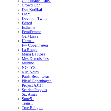
Copenhagen Muse
Crowd Cph
Dea Kudibal
DAY
Devotion Twins
Edited
Estheme
FemiFemme
Gai+Lisva
Herman
Ivy Copenhagen
La Rouge
Maria La Rosa
Mes Demoiselles
Munthe
NOTYZ
Nué Notes
Paula Beachwear
Plissé Copenhagen
Project AJ117
Scarlett Poppies
Six Ames
Store51
Transit
True Religion