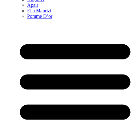
Apair
Elia Maurizi
Pomme D’or