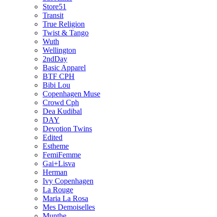
Store51
Transit
True Religion
Twist & Tango
Wuth
Wellington
2ndDay
Basic Apparel
BTF CPH
Bibi Lou
Copenhagen Muse
Crowd Cph
Dea Kudibal
DAY
Devotion Twins
Edited
Estheme
FemiFemme
Gai+Lisva
Herman
Ivy Copenhagen
La Rouge
Maria La Rosa
Mes Demoiselles
Munthe