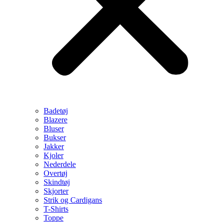
Badetøj
Blazere
Bluser
Bukser
Jakker
Kjoler
Nederdele
Overtøj
Skindtøj
Skjorter
Strik og Cardigans
T-Shirts
Toppe