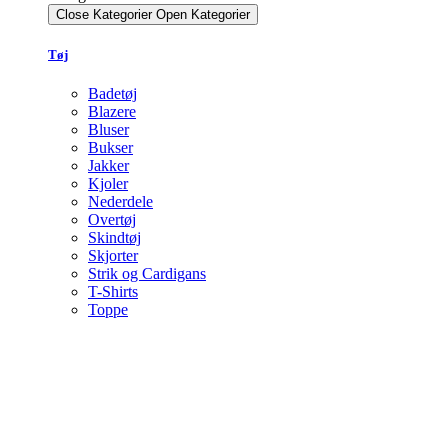
Close Kategorier
Open Kategorier
Tøj
Badetøj
Blazere
Bluser
Bukser
Jakker
Kjoler
Nederdele
Overtøj
Skindtøj
Skjorter
Strik og Cardigans
T-Shirts
Toppe