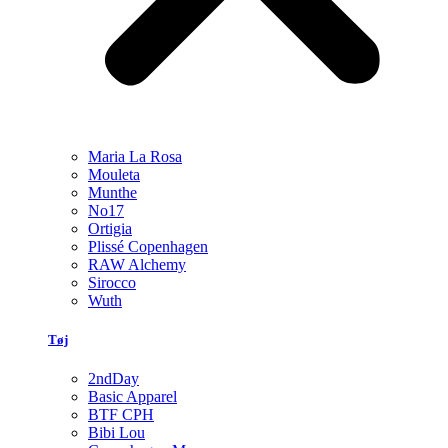
Maria La Rosa
Mouleta
Munthe
No17
Ortigia
Plissé Copenhagen
RAW Alchemy
Sirocco
Wuth
Tøj
2ndDay
Basic Apparel
BTF CPH
Bibi Lou