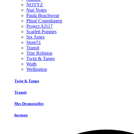
NOTYZ
Nué Notes
Paula Beachwear
Plissé Copenhagen
Project AJ117
Scarlett Poppies
Six Ames
Store51
Transit
True Religion
Twist & Tango
Wuth
Wellington
Twist & Tango
Transit
Mes Desmoiselles
herman