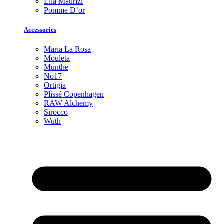
Elia Maurizi
Pomme D’or
Accessories
Maria La Rosa
Mouleta
Munthe
No17
Ortigia
Plissé Copenhagen
RAW Alchemy
Sirocco
Wuth