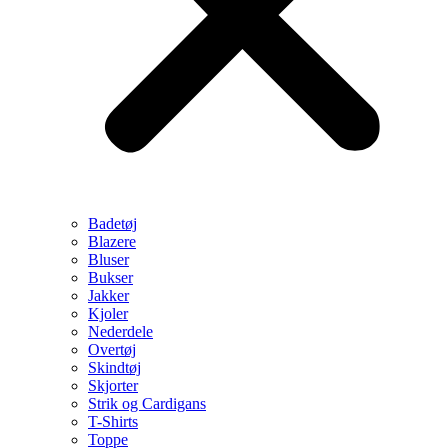
Badetøj
Blazere
Bluser
Bukser
Jakker
Kjoler
Nederdele
Overtøj
Skindtøj
Skjorter
Strik og Cardigans
T-Shirts
Toppe