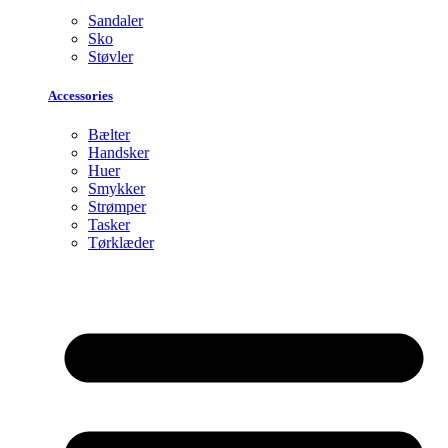
Sandaler
Sko
Støvler
Accessories
Bælter
Handsker
Huer
Smykker
Strømper
Tasker
Tørklæder