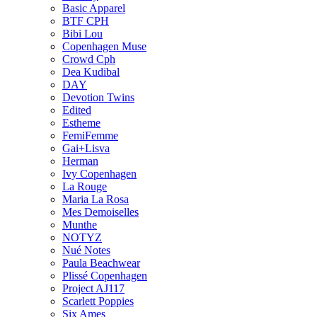
Basic Apparel
BTF CPH
Bibi Lou
Copenhagen Muse
Crowd Cph
Dea Kudibal
DAY
Devotion Twins
Edited
Estheme
FemiFemme
Gai+Lisva
Herman
Ivy Copenhagen
La Rouge
Maria La Rosa
Mes Demoiselles
Munthe
NOTYZ
Nué Notes
Paula Beachwear
Plissé Copenhagen
Project AJ117
Scarlett Poppies
Six Ames