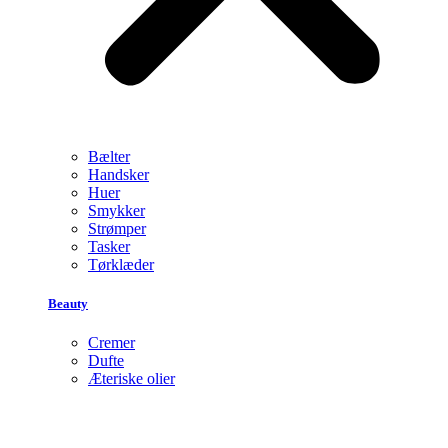
Bælter
Handsker
Huer
Smykker
Strømper
Tasker
Tørklæder
Beauty
Cremer
Dufte
Æteriske olier