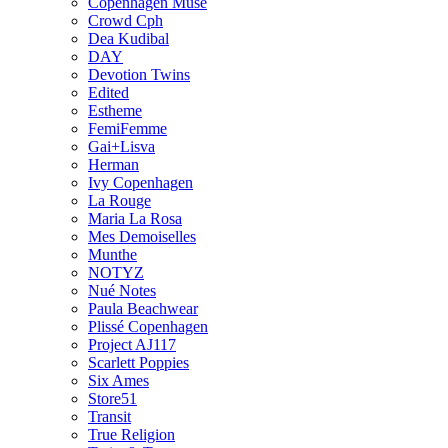
Copenhagen Muse
Crowd Cph
Dea Kudibal
DAY
Devotion Twins
Edited
Estheme
FemiFemme
Gai+Lisva
Herman
Ivy Copenhagen
La Rouge
Maria La Rosa
Mes Demoiselles
Munthe
NOTYZ
Nué Notes
Paula Beachwear
Plissé Copenhagen
Project AJ117
Scarlett Poppies
Six Ames
Store51
Transit
True Religion