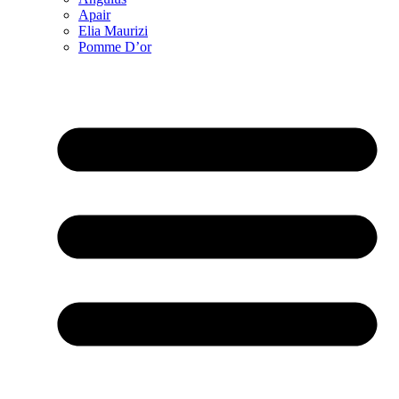
Apair
Elia Maurizi
Pomme D’or