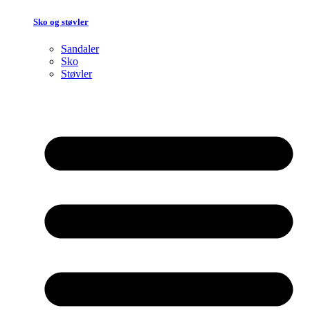
Sko og støvler
Sandaler
Sko
Støvler