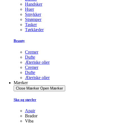
Handsker
Huer
Smykker
Strømper
Tasker
Tørklæder
Beauty
Cremer
Dufte
Æteriske olier
Cremer
Dufte
Æteriske olier
Mærker
Close Mærker
Open Mærker
Sko og støvler
Apair
Brador
Viba