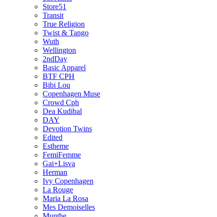
Store51
Transit
True Religion
Twist & Tango
Wuth
Wellington
2ndDay
Basic Apparel
BTF CPH
Bibi Lou
Copenhagen Muse
Crowd Cph
Dea Kudibal
DAY
Devotion Twins
Edited
Estheme
FemiFemme
Gai+Lisva
Herman
Ivy Copenhagen
La Rouge
Maria La Rosa
Mes Demoiselles
Munthe