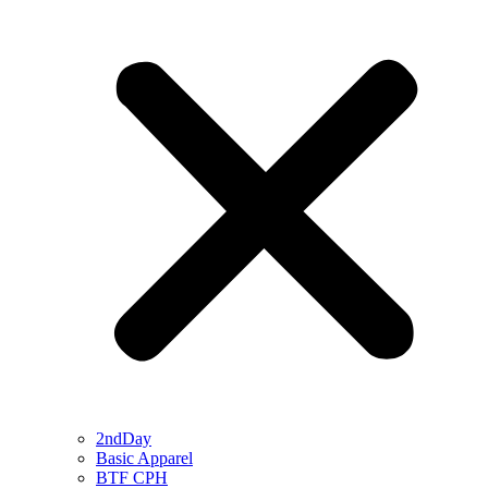
2ndDay
Basic Apparel
BTF CPH