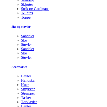
Skindtøj
Skjorter
Strik og Cardigans
T-Shirts
Toppe
Sko og støvler
Sandaler
Sko
Støvler
Sandaler
Sko
Støvler
Accessories
Bælter
Handsker
Huer
Smykker
Strømper
Tasker
Tørklæder
Bælter