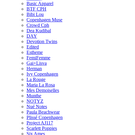
Basic Apparel
BTF CPH
Bibi Lou
Copenhagen Muse
Crowd Cph
Dea Kudibal
DAY
Devotion Twins
Edited
Estheme
FemiFemme
Gai+Lisva
Herman
Ivy Copenhagen
La Rouge
Maria La Rosa
Mes Demoiselles
Munthe
NOTYZ
Nué Notes
Paula Beachwear
Plissé Copenhagen
Project AJ117
Scarlett Poppies
Six Ames