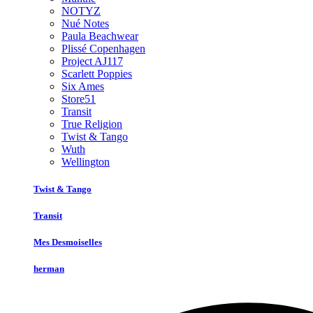
NOTYZ
Nué Notes
Paula Beachwear
Plissé Copenhagen
Project AJ117
Scarlett Poppies
Six Ames
Store51
Transit
True Religion
Twist & Tango
Wuth
Wellington
Twist & Tango
Transit
Mes Desmoiselles
herman