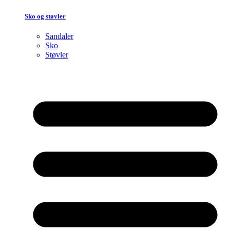
Sko og støvler
Sandaler
Sko
Støvler