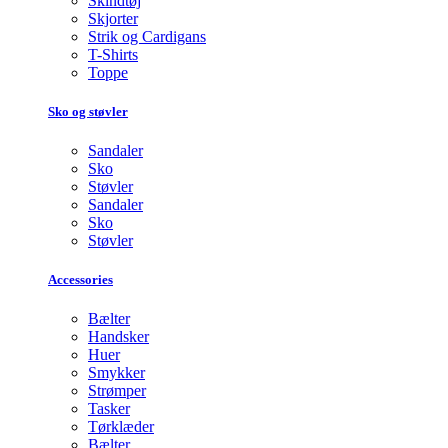
Skindtøj
Skjorter
Strik og Cardigans
T-Shirts
Toppe
Sko og støvler
Sandaler
Sko
Støvler
Sandaler
Sko
Støvler
Accessories
Bælter
Handsker
Huer
Smykker
Strømper
Tasker
Tørklæder
Bælter