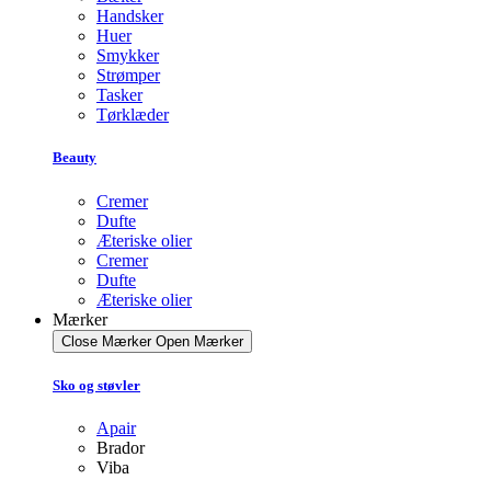
Handsker
Huer
Smykker
Strømper
Tasker
Tørklæder
Beauty
Cremer
Dufte
Æteriske olier
Cremer
Dufte
Æteriske olier
Mærker
Close Mærker
Open Mærker
Sko og støvler
Apair
Brador
Viba