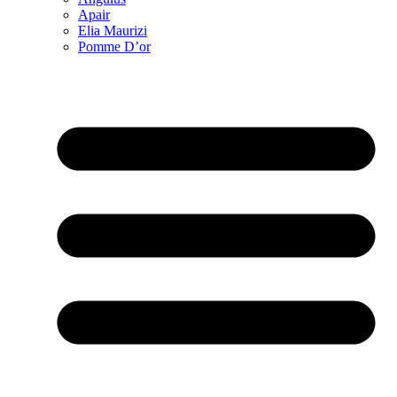
Apair
Elia Maurizi
Pomme D’or