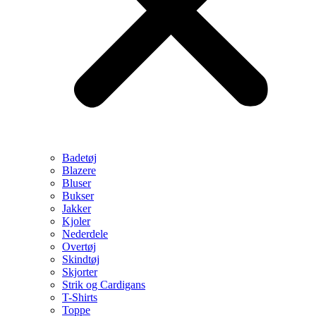
Badetøj
Blazere
Bluser
Bukser
Jakker
Kjoler
Nederdele
Overtøj
Skindtøj
Skjorter
Strik og Cardigans
T-Shirts
Toppe