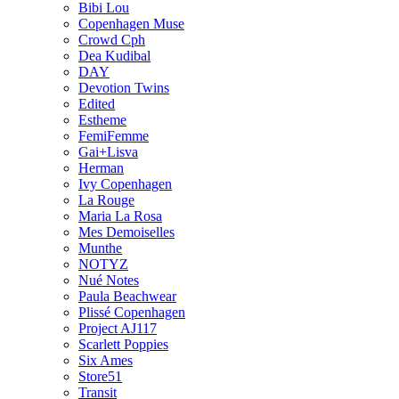
Bibi Lou
Copenhagen Muse
Crowd Cph
Dea Kudibal
DAY
Devotion Twins
Edited
Estheme
FemiFemme
Gai+Lisva
Herman
Ivy Copenhagen
La Rouge
Maria La Rosa
Mes Demoiselles
Munthe
NOTYZ
Nué Notes
Paula Beachwear
Plissé Copenhagen
Project AJ117
Scarlett Poppies
Six Ames
Store51
Transit