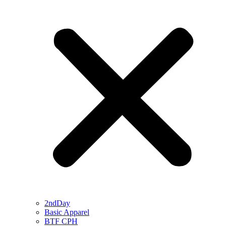
2ndDay
Basic Apparel
BTF CPH