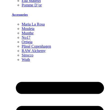
Elia Maurizi
Pomme D’or
Accessories
Maria La Rosa
Mouleta
Munthe
No17
Ortigia
Plissé Copenhagen
RAW Alchemy
Sirocco
Wuth