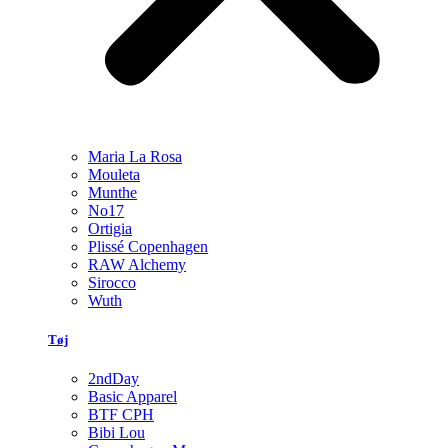
Maria La Rosa
Mouleta
Munthe
No17
Ortigia
Plissé Copenhagen
RAW Alchemy
Sirocco
Wuth
Tøj
2ndDay
Basic Apparel
BTF CPH
Bibi Lou