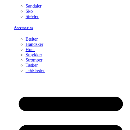
Sandaler
Sko
Støvler
Accessories
Bælter
Handsker
Huer
Smykker
Strømper
Tasker
Tørklæder