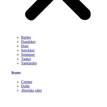
Bælter
Handsker
Huer
Smykker
Strømper
Tasker
Tørklæder
Beauty
Cremer
Dufte
Æteriske olier