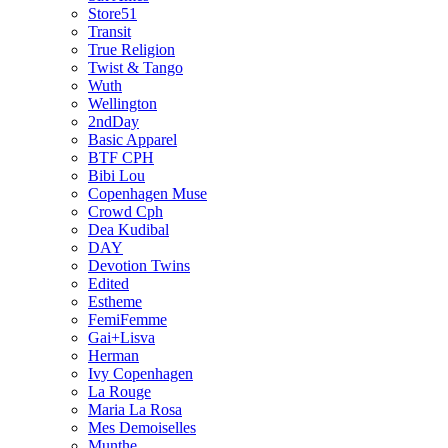
Store51
Transit
True Religion
Twist & Tango
Wuth
Wellington
2ndDay
Basic Apparel
BTF CPH
Bibi Lou
Copenhagen Muse
Crowd Cph
Dea Kudibal
DAY
Devotion Twins
Edited
Estheme
FemiFemme
Gai+Lisva
Herman
Ivy Copenhagen
La Rouge
Maria La Rosa
Mes Demoiselles
Munthe