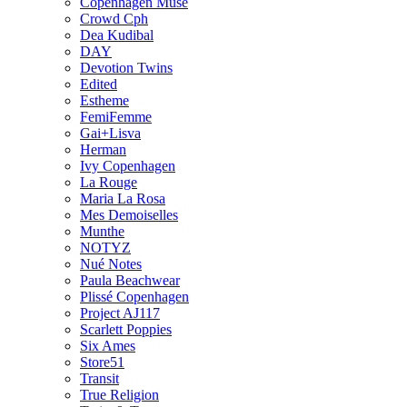
Copenhagen Muse
Crowd Cph
Dea Kudibal
DAY
Devotion Twins
Edited
Estheme
FemiFemme
Gai+Lisva
Herman
Ivy Copenhagen
La Rouge
Maria La Rosa
Mes Demoiselles
Munthe
NOTYZ
Nué Notes
Paula Beachwear
Plissé Copenhagen
Project AJ117
Scarlett Poppies
Six Ames
Store51
Transit
True Religion