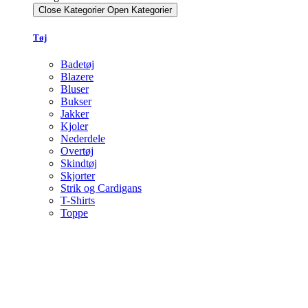
Close Kategorier
Open Kategorier
Tøj
Badetøj
Blazere
Bluser
Bukser
Jakker
Kjoler
Nederdele
Overtøj
Skindtøj
Skjorter
Strik og Cardigans
T-Shirts
Toppe