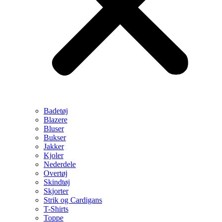
Badetøj
Blazere
Bluser
Bukser
Jakker
Kjoler
Nederdele
Overtøj
Skindtøj
Skjorter
Strik og Cardigans
T-Shirts
Toppe