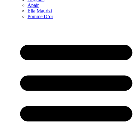
Apair
Elia Maurizi
Pomme D’or