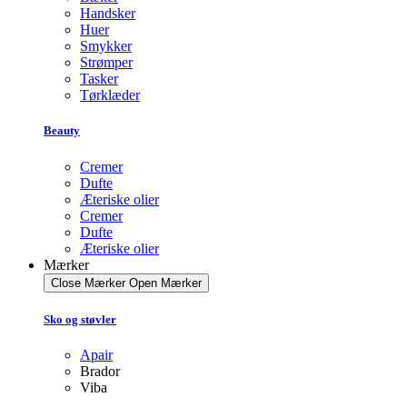
Handsker
Huer
Smykker
Strømper
Tasker
Tørklæder
Beauty
Cremer
Dufte
Æteriske olier
Cremer
Dufte
Æteriske olier
Mærker
Close Mærker
Open Mærker
Sko og støvler
Apair
Brador
Viba