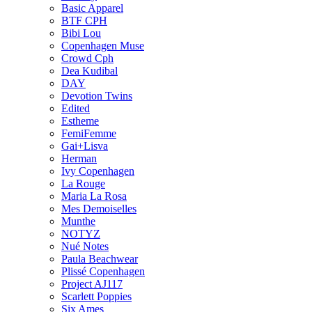
Basic Apparel
BTF CPH
Bibi Lou
Copenhagen Muse
Crowd Cph
Dea Kudibal
DAY
Devotion Twins
Edited
Estheme
FemiFemme
Gai+Lisva
Herman
Ivy Copenhagen
La Rouge
Maria La Rosa
Mes Demoiselles
Munthe
NOTYZ
Nué Notes
Paula Beachwear
Plissé Copenhagen
Project AJ117
Scarlett Poppies
Six Ames