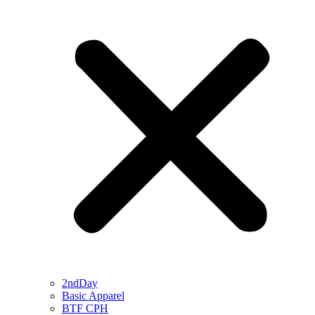
2ndDay
Basic Apparel
BTF CPH