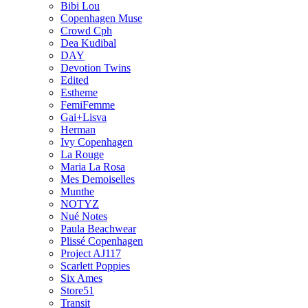
Bibi Lou
Copenhagen Muse
Crowd Cph
Dea Kudibal
DAY
Devotion Twins
Edited
Estheme
FemiFemme
Gai+Lisva
Herman
Ivy Copenhagen
La Rouge
Maria La Rosa
Mes Demoiselles
Munthe
NOTYZ
Nué Notes
Paula Beachwear
Plissé Copenhagen
Project AJ117
Scarlett Poppies
Six Ames
Store51
Transit