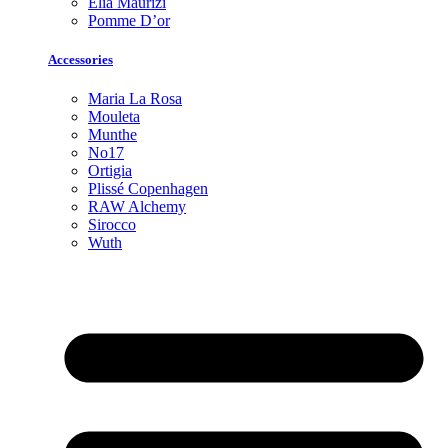
Elia Maurizi
Pomme D’or
Accessories
Maria La Rosa
Mouleta
Munthe
No17
Ortigia
Plissé Copenhagen
RAW Alchemy
Sirocco
Wuth