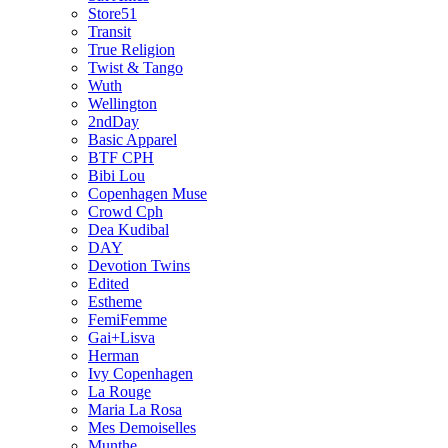
Store51
Transit
True Religion
Twist & Tango
Wuth
Wellington
2ndDay
Basic Apparel
BTF CPH
Bibi Lou
Copenhagen Muse
Crowd Cph
Dea Kudibal
DAY
Devotion Twins
Edited
Estheme
FemiFemme
Gai+Lisva
Herman
Ivy Copenhagen
La Rouge
Maria La Rosa
Mes Demoiselles
Munthe