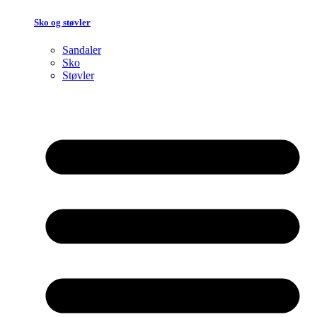
Sko og støvler
Sandaler
Sko
Støvler