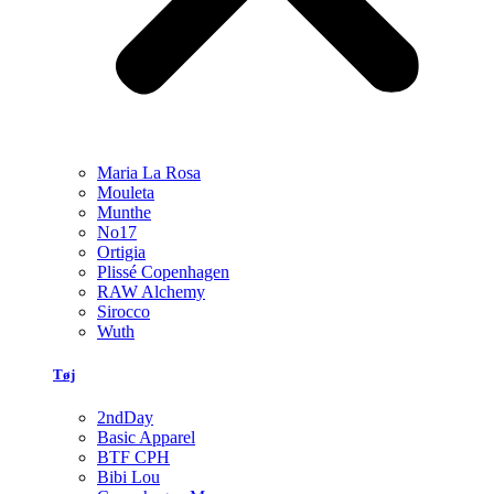
Maria La Rosa
Mouleta
Munthe
No17
Ortigia
Plissé Copenhagen
RAW Alchemy
Sirocco
Wuth
Tøj
2ndDay
Basic Apparel
BTF CPH
Bibi Lou