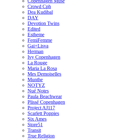
Copenhagen Muse
Crowd Cph
Dea Kudibal
DAY
Devotion Twins
Edited
Estheme
FemiFemme
Gai+Lisva
Herman
Ivy Copenhagen
La Rouge
Maria La Rosa
Mes Demoiselles
Munthe
NOTYZ
Nué Notes
Paula Beachwear
Plissé Copenhagen
Project AJ117
Scarlett Poppies
Six Ames
Store51
Transit
True Religion