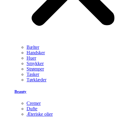
Bælter
Handsker
Huer
Smykker
Strømper
Tasker
Tørklæder
Beauty
Cremer
Dufte
Æteriske olier