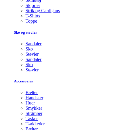
Skindtøj
Skjorter
Strik og Cardigans
T-Shirts
Toppe
Sko og støvler
Sandaler
Sko
Støvler
Sandaler
Sko
Støvler
Accessories
Bælter
Handsker
Huer
Smykker
Strømper
Tasker
Tørklæder
Bælter