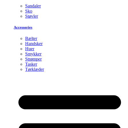
Sandaler
Sko
Støvler
Accessories
Bælter
Handsker
Huer
Smykker
Strømper
Tasker
Tørklæder