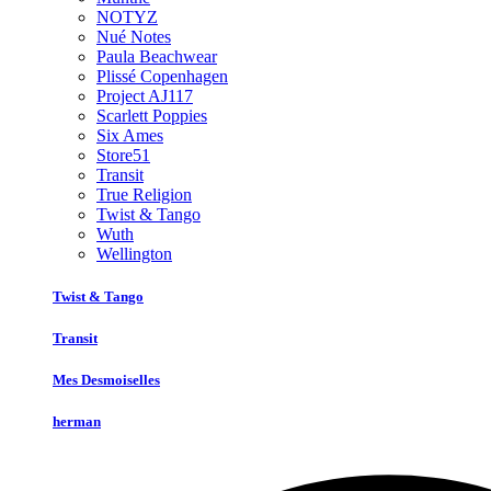
NOTYZ
Nué Notes
Paula Beachwear
Plissé Copenhagen
Project AJ117
Scarlett Poppies
Six Ames
Store51
Transit
True Religion
Twist & Tango
Wuth
Wellington
Twist & Tango
Transit
Mes Desmoiselles
herman