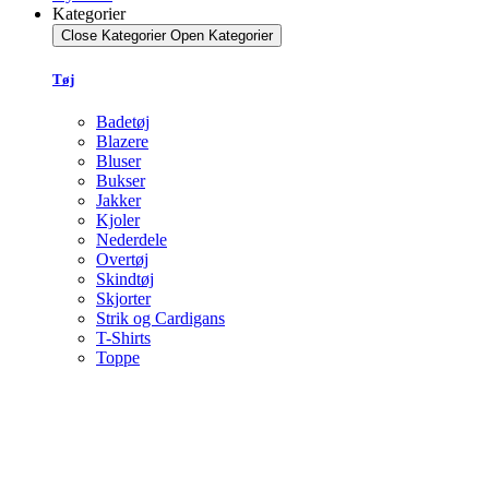
Kategorier
Close Kategorier
Open Kategorier
Tøj
Badetøj
Blazere
Bluser
Bukser
Jakker
Kjoler
Nederdele
Overtøj
Skindtøj
Skjorter
Strik og Cardigans
T-Shirts
Toppe