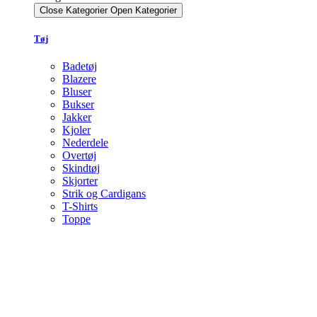
Close Kategorier
Open Kategorier
Tøj
Badetøj
Blazere
Bluser
Bukser
Jakker
Kjoler
Nederdele
Overtøj
Skindtøj
Skjorter
Strik og Cardigans
T-Shirts
Toppe