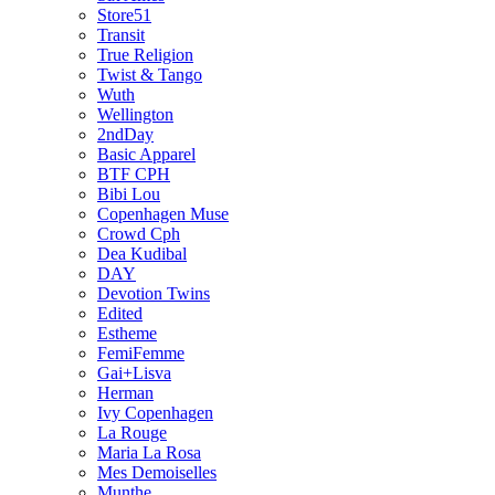
Store51
Transit
True Religion
Twist & Tango
Wuth
Wellington
2ndDay
Basic Apparel
BTF CPH
Bibi Lou
Copenhagen Muse
Crowd Cph
Dea Kudibal
DAY
Devotion Twins
Edited
Estheme
FemiFemme
Gai+Lisva
Herman
Ivy Copenhagen
La Rouge
Maria La Rosa
Mes Demoiselles
Munthe