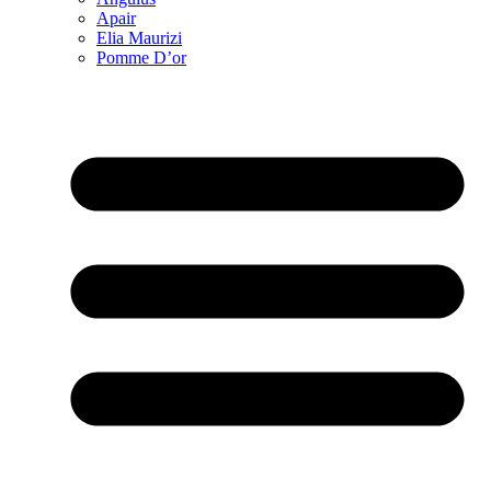
Apair
Elia Maurizi
Pomme D’or