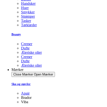
Handsker
Huer
Smykker
Strømper
Tasker
Tørklæder
Beauty
Cremer
Dufte
Æteriske olier
Cremer
Dufte
Æteriske olier
Mærker
Close Mærker
Open Mærker
Sko og støvler
Apair
Brador
Viba