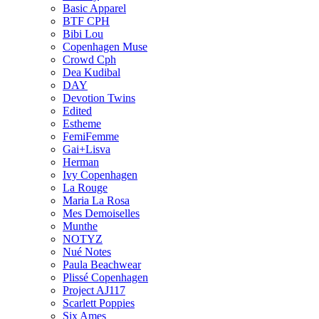
Basic Apparel
BTF CPH
Bibi Lou
Copenhagen Muse
Crowd Cph
Dea Kudibal
DAY
Devotion Twins
Edited
Estheme
FemiFemme
Gai+Lisva
Herman
Ivy Copenhagen
La Rouge
Maria La Rosa
Mes Demoiselles
Munthe
NOTYZ
Nué Notes
Paula Beachwear
Plissé Copenhagen
Project AJ117
Scarlett Poppies
Six Ames