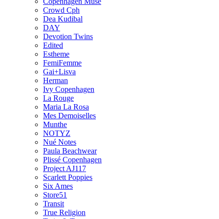
Copenhagen Muse
Crowd Cph
Dea Kudibal
DAY
Devotion Twins
Edited
Estheme
FemiFemme
Gai+Lisva
Herman
Ivy Copenhagen
La Rouge
Maria La Rosa
Mes Demoiselles
Munthe
NOTYZ
Nué Notes
Paula Beachwear
Plissé Copenhagen
Project AJ117
Scarlett Poppies
Six Ames
Store51
Transit
True Religion