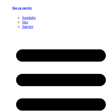
Sko og støvler
Sandaler
Sko
Støvler