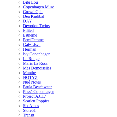
Bibi Lou
Copenhagen Muse
Crowd Cph
Dea Kudibal
DAY
Devotion Twins
Edited
Estheme
FemiFemme
Gai+Lisva
Herman
Ivy Copenhagen
La Rouge
Maria La Rosa
Mes Demoiselles
Munthe
NOTYZ
Nué Notes
Paula Beachwear
Plissé Copenhagen
Project AJ117
Scarlett Poppies
Six Ames
Store51
Transit