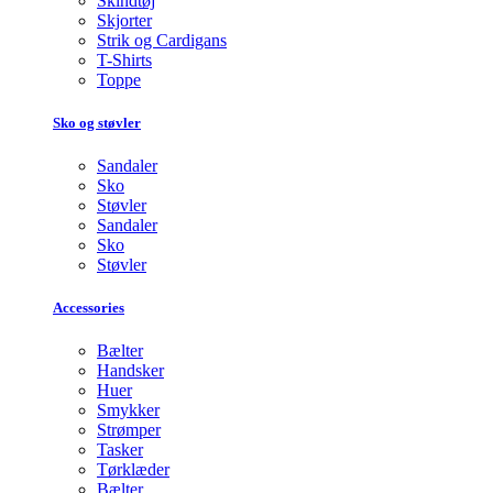
Skindtøj
Skjorter
Strik og Cardigans
T-Shirts
Toppe
Sko og støvler
Sandaler
Sko
Støvler
Sandaler
Sko
Støvler
Accessories
Bælter
Handsker
Huer
Smykker
Strømper
Tasker
Tørklæder
Bælter