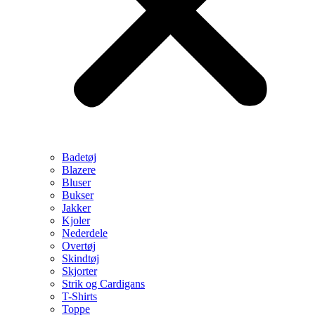
Badetøj
Blazere
Bluser
Bukser
Jakker
Kjoler
Nederdele
Overtøj
Skindtøj
Skjorter
Strik og Cardigans
T-Shirts
Toppe