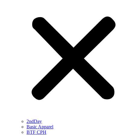
2ndDay
Basic Apparel
BTF CPH