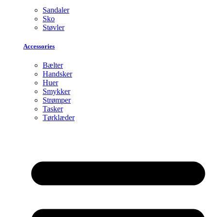
Sandaler
Sko
Støvler
Accessories
Bælter
Handsker
Huer
Smykker
Strømper
Tasker
Tørklæder