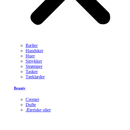
Bælter
Handsker
Huer
Smykker
Strømper
Tasker
Tørklæder
Beauty
Cremer
Dufte
Æteriske olier