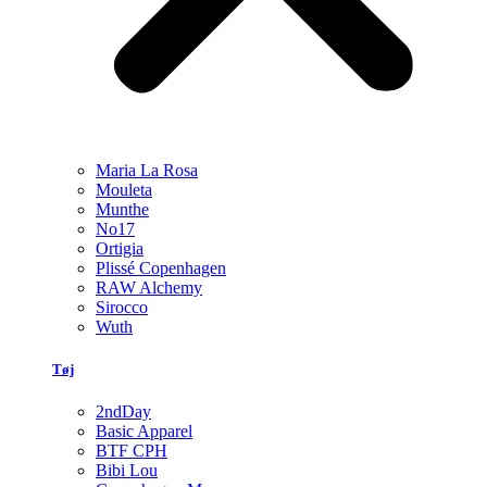
Maria La Rosa
Mouleta
Munthe
No17
Ortigia
Plissé Copenhagen
RAW Alchemy
Sirocco
Wuth
Tøj
2ndDay
Basic Apparel
BTF CPH
Bibi Lou