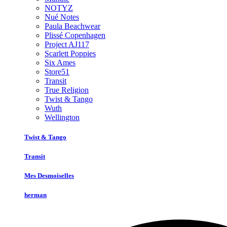
NOTYZ
Nué Notes
Paula Beachwear
Plissé Copenhagen
Project AJ117
Scarlett Poppies
Six Ames
Store51
Transit
True Religion
Twist & Tango
Wuth
Wellington
Twist & Tango
Transit
Mes Desmoiselles
herman