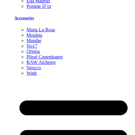
Elia Maurizi
Pomme D’or
Accessories
Maria La Rosa
Mouleta
Munthe
No17
Ortigia
Plissé Copenhagen
RAW Alchemy
Sirocco
Wuth