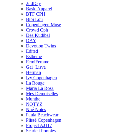
2ndDay
Basic Apparel
BTF CPH
Bibi Lou
Copenhagen Muse
Crowd Cph
Dea Kudibal
DAY
Devotion Twins
Edited
Estheme
FemiFemme
Gai+Lisva
Herman
Ivy Copenhagen
La Rouge
Maria La Rosa
Mes Demoiselles
Munthe
NOTYZ
Nué Notes
Paula Beachwear
Plissé Copenhagen
Project AJ117
Scarlett Poppies