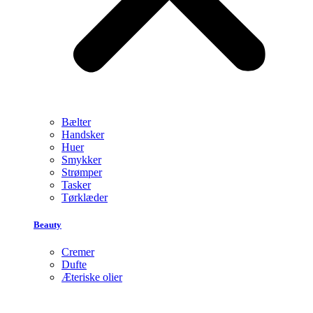
Bælter
Handsker
Huer
Smykker
Strømper
Tasker
Tørklæder
Beauty
Cremer
Dufte
Æteriske olier