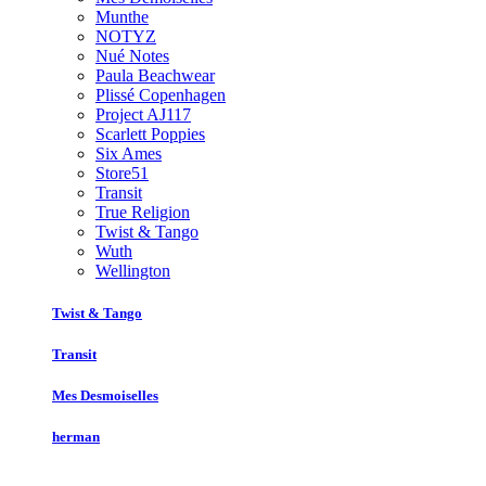
Munthe
NOTYZ
Nué Notes
Paula Beachwear
Plissé Copenhagen
Project AJ117
Scarlett Poppies
Six Ames
Store51
Transit
True Religion
Twist & Tango
Wuth
Wellington
Twist & Tango
Transit
Mes Desmoiselles
herman