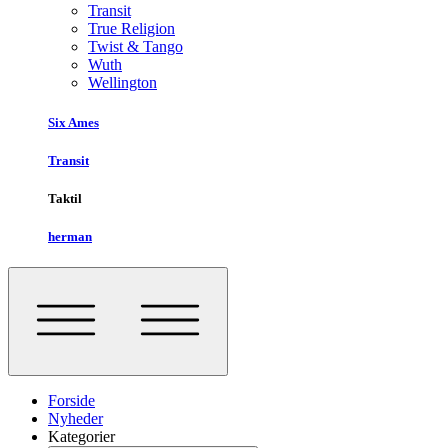
Transit
True Religion
Twist & Tango
Wuth
Wellington
Six Ames
Transit
Taktil
herman
Forside
Nyheder
Kategorier