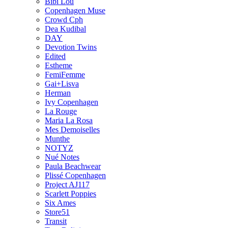
Bibi Lou
Copenhagen Muse
Crowd Cph
Dea Kudibal
DAY
Devotion Twins
Edited
Estheme
FemiFemme
Gai+Lisva
Herman
Ivy Copenhagen
La Rouge
Maria La Rosa
Mes Demoiselles
Munthe
NOTYZ
Nué Notes
Paula Beachwear
Plissé Copenhagen
Project AJ117
Scarlett Poppies
Six Ames
Store51
Transit