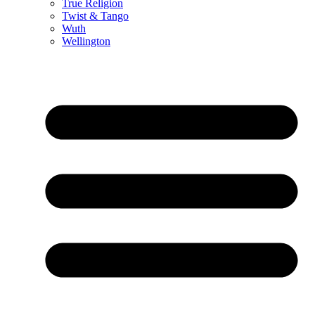
True Religion
Twist & Tango
Wuth
Wellington