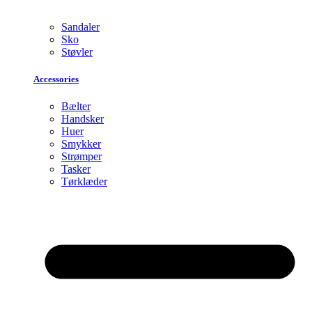
Sandaler
Sko
Støvler
Accessories
Bælter
Handsker
Huer
Smykker
Strømper
Tasker
Tørklæder