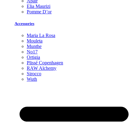
Apair
Elia Maurizi
Pomme D’or
Accessories
Maria La Rosa
Mouleta
Munthe
No17
Ortigia
Plissé Copenhagen
RAW Alchemy
Sirocco
Wuth