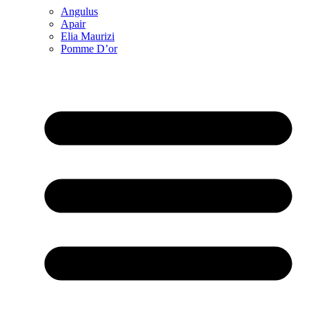
Angulus
Apair
Elia Maurizi
Pomme D’or