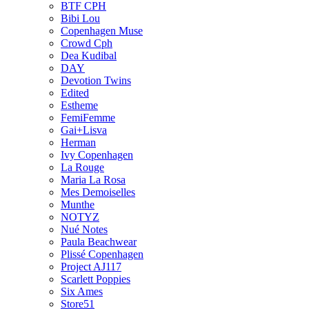
BTF CPH
Bibi Lou
Copenhagen Muse
Crowd Cph
Dea Kudibal
DAY
Devotion Twins
Edited
Estheme
FemiFemme
Gai+Lisva
Herman
Ivy Copenhagen
La Rouge
Maria La Rosa
Mes Demoiselles
Munthe
NOTYZ
Nué Notes
Paula Beachwear
Plissé Copenhagen
Project AJ117
Scarlett Poppies
Six Ames
Store51