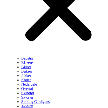
Badetøj
Blazere
Bluser
Bukser
Jakker
Kjoler
Nederdele
Overtøj
Skindtøj
Skjorter
Strik og Cardigans
T-Shirts