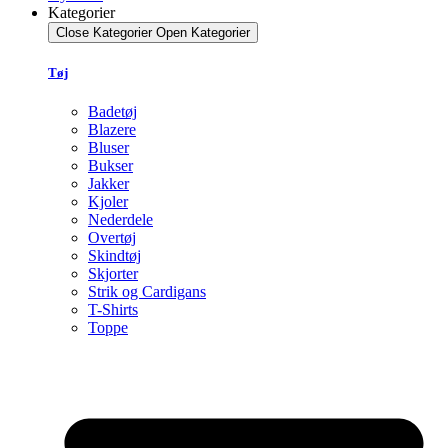
Kategorier
Close Kategorier
Open Kategorier
Tøj
Badetøj
Blazere
Bluser
Bukser
Jakker
Kjoler
Nederdele
Overtøj
Skindtøj
Skjorter
Strik og Cardigans
T-Shirts
Toppe