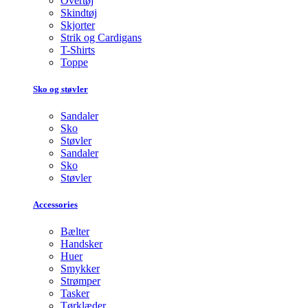
Overtøj
Skindtøj
Skjorter
Strik og Cardigans
T-Shirts
Toppe
Sko og støvler
Sandaler
Sko
Støvler
Sandaler
Sko
Støvler
Accessories
Bælter
Handsker
Huer
Smykker
Strømper
Tasker
Tørklæder