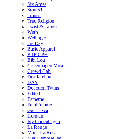
Six Ames
Store51
Transit
True Religion
Twist & Tango
Wuth
Wellington
2ndDay
Basic Apparel
BTF CPH
Bibi Lou
Copenhagen Muse
Crowd Cph
Dea Kudibal
DAY
Devotion Twins
Edited
Estheme
FemiFemme
Gai+Lisva
Herman
Ivy Copenhagen
La Rouge
Maria La Rosa
Mes Demoiselles