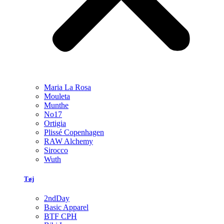
Maria La Rosa
Mouleta
Munthe
No17
Ortigia
Plissé Copenhagen
RAW Alchemy
Sirocco
Wuth
Tøj
2ndDay
Basic Apparel
BTF CPH