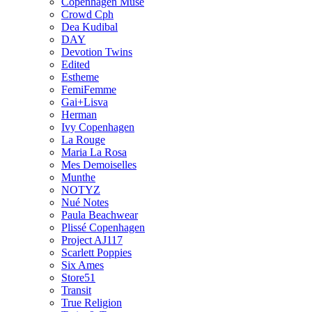
Copenhagen Muse
Crowd Cph
Dea Kudibal
DAY
Devotion Twins
Edited
Estheme
FemiFemme
Gai+Lisva
Herman
Ivy Copenhagen
La Rouge
Maria La Rosa
Mes Demoiselles
Munthe
NOTYZ
Nué Notes
Paula Beachwear
Plissé Copenhagen
Project AJ117
Scarlett Poppies
Six Ames
Store51
Transit
True Religion