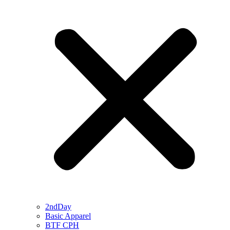
2ndDay
Basic Apparel
BTF CPH