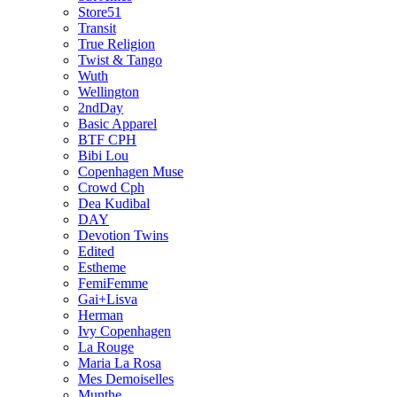
Store51
Transit
True Religion
Twist & Tango
Wuth
Wellington
2ndDay
Basic Apparel
BTF CPH
Bibi Lou
Copenhagen Muse
Crowd Cph
Dea Kudibal
DAY
Devotion Twins
Edited
Estheme
FemiFemme
Gai+Lisva
Herman
Ivy Copenhagen
La Rouge
Maria La Rosa
Mes Demoiselles
Munthe