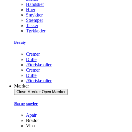
Handsker
Huer
Smykker
Strømper
Tasker
Tørklæder
Beauty
Cremer
Dufte
Æteriske olier
Cremer
Dufte
Æteriske olier
Mærker
Close Mærker
Open Mærker
Sko og støvler
Apair
Brador
Viba