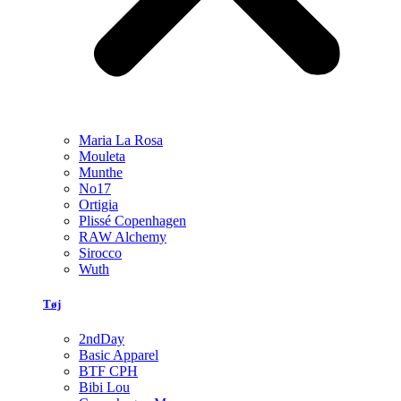
Maria La Rosa
Mouleta
Munthe
No17
Ortigia
Plissé Copenhagen
RAW Alchemy
Sirocco
Wuth
Tøj
2ndDay
Basic Apparel
BTF CPH
Bibi Lou