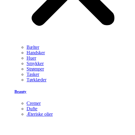
Bælter
Handsker
Huer
Smykker
Strømper
Tasker
Tørklæder
Beauty
Cremer
Dufte
Æteriske olier