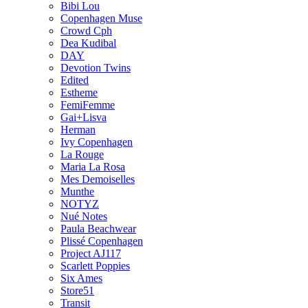
Bibi Lou
Copenhagen Muse
Crowd Cph
Dea Kudibal
DAY
Devotion Twins
Edited
Estheme
FemiFemme
Gai+Lisva
Herman
Ivy Copenhagen
La Rouge
Maria La Rosa
Mes Demoiselles
Munthe
NOTYZ
Nué Notes
Paula Beachwear
Plissé Copenhagen
Project AJ117
Scarlett Poppies
Six Ames
Store51
Transit