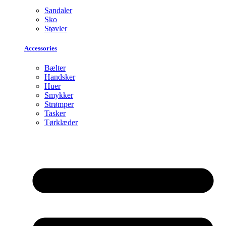
Sandaler
Sko
Støvler
Accessories
Bælter
Handsker
Huer
Smykker
Strømper
Tasker
Tørklæder