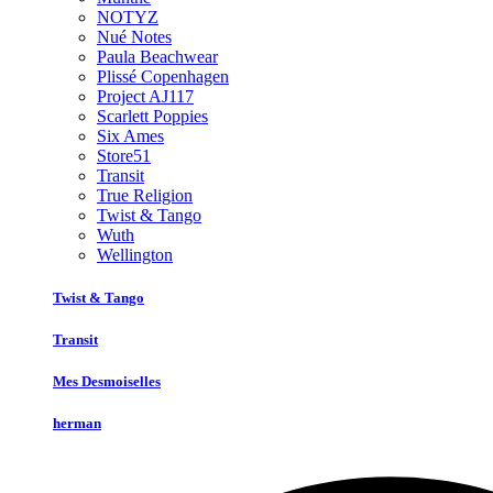
NOTYZ
Nué Notes
Paula Beachwear
Plissé Copenhagen
Project AJ117
Scarlett Poppies
Six Ames
Store51
Transit
True Religion
Twist & Tango
Wuth
Wellington
Twist & Tango
Transit
Mes Desmoiselles
herman