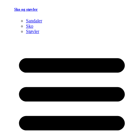
Sko og støvler
Sandaler
Sko
Støvler