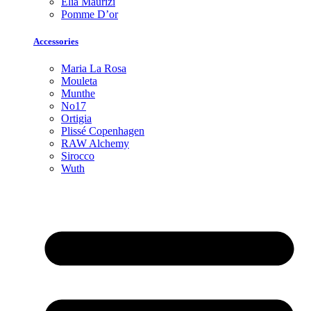
Elia Maurizi
Pomme D’or
Accessories
Maria La Rosa
Mouleta
Munthe
No17
Ortigia
Plissé Copenhagen
RAW Alchemy
Sirocco
Wuth