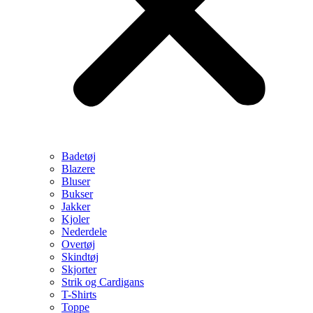
Badetøj
Blazere
Bluser
Bukser
Jakker
Kjoler
Nederdele
Overtøj
Skindtøj
Skjorter
Strik og Cardigans
T-Shirts
Toppe