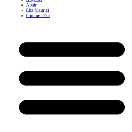
Apair
Elia Maurizi
Pomme D’or