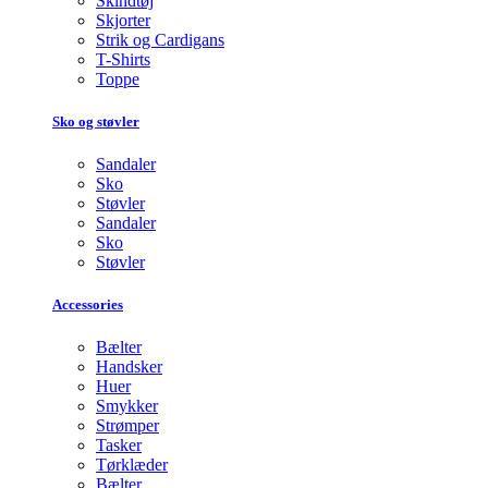
Skindtøj
Skjorter
Strik og Cardigans
T-Shirts
Toppe
Sko og støvler
Sandaler
Sko
Støvler
Sandaler
Sko
Støvler
Accessories
Bælter
Handsker
Huer
Smykker
Strømper
Tasker
Tørklæder
Bælter