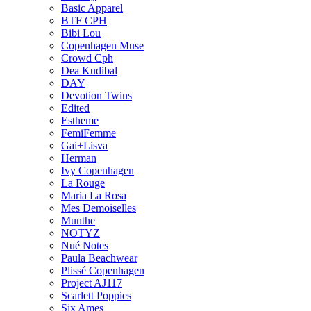
Basic Apparel
BTF CPH
Bibi Lou
Copenhagen Muse
Crowd Cph
Dea Kudibal
DAY
Devotion Twins
Edited
Estheme
FemiFemme
Gai+Lisva
Herman
Ivy Copenhagen
La Rouge
Maria La Rosa
Mes Demoiselles
Munthe
NOTYZ
Nué Notes
Paula Beachwear
Plissé Copenhagen
Project AJ117
Scarlett Poppies
Six Ames