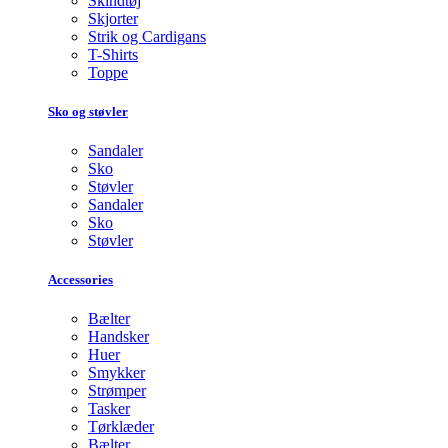
Skindtøj
Skjorter
Strik og Cardigans
T-Shirts
Toppe
Sko og støvler
Sandaler
Sko
Støvler
Sandaler
Sko
Støvler
Accessories
Bælter
Handsker
Huer
Smykker
Strømper
Tasker
Tørklæder
Bælter