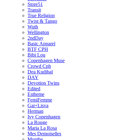
Store51
Transit
True Religion
Twist & Tango
Wuth
Wellington
2ndDay
Basic Apparel
BTF CPH
Bibi Lou
Copenhagen Muse
Crowd Cph
Dea Kudibal
DAY
Devotion Twins
Edited
Estheme
FemiFemme
Gai+Lisva
Herman
Ivy Copenhagen
La Rouge
Maria La Rosa
Mes Demoiselles
Munthe