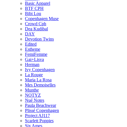
Basic Apparel
BTF CPH
Bibi Lou
Copenhagen Muse
Crowd Cph
Dea Kudibal
DAY
Devotion Twins
Edited
Estheme
FemiFemme
Gai+Lisva
Herman
Ivy Copenhagen
La Rouge
Maria La Rosa
Mes Demoiselles
Munthe
NOTYZ
Nué Notes
Paula Beachwear
Plissé Copenhagen
Project AJ117
Scarlett Poppies
Six Ames