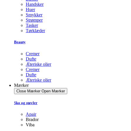
Handsker
Huer
Smykker
Strømper
Tasker
Tørklæder
Beauty
Cremer
Dufte
Æteriske olier
Cremer
Dufte
Æteriske olier
Mærker
Close Mærker
Open Mærker
Sko og støvler
Apair
Brador
Viba