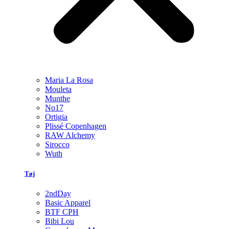
Maria La Rosa
Mouleta
Munthe
No17
Ortigia
Plissé Copenhagen
RAW Alchemy
Sirocco
Wuth
Tøj
2ndDay
Basic Apparel
BTF CPH
Bibi Lou