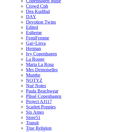
Copenhagen Muse
Crowd Cph
Dea Kudibal
DAY
Devotion Twins
Edited
Estheme
FemiFemme
Gai+Lisva
Herman
Ivy Copenhagen
La Rouge
Maria La Rosa
Mes Demoiselles
Munthe
NOTYZ
Nué Notes
Paula Beachwear
Plissé Copenhagen
Project AJ117
Scarlett Poppies
Six Ames
Store51
Transit
True Religion