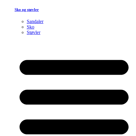
Sko og støvler
Sandaler
Sko
Støvler