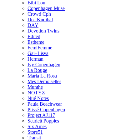
Bibi Lou
Copenhagen Muse
Crowd Cph
Dea Kudibal
DAY
Devotion Twins
Edited
Estheme
FemiFemme
Gai+Lisva
Herman
Ivy Copenhagen
La Rouge
Maria La Rosa
Mes Demoiselles
Munthe
NOTYZ
Nué Notes
Paula Beachwear
Plissé Copenhagen
Project AJ117
Scarlett Poppies
Six Ames
Store51
Transit