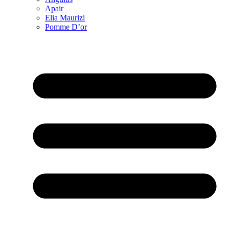
Apair
Elia Maurizi
Pomme D’or