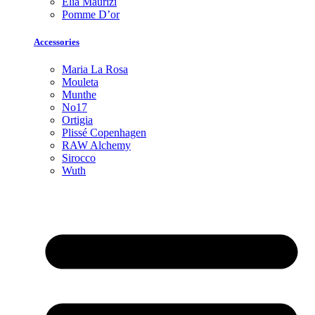
Elia Maurizi
Pomme D’or
Accessories
Maria La Rosa
Mouleta
Munthe
No17
Ortigia
Plissé Copenhagen
RAW Alchemy
Sirocco
Wuth