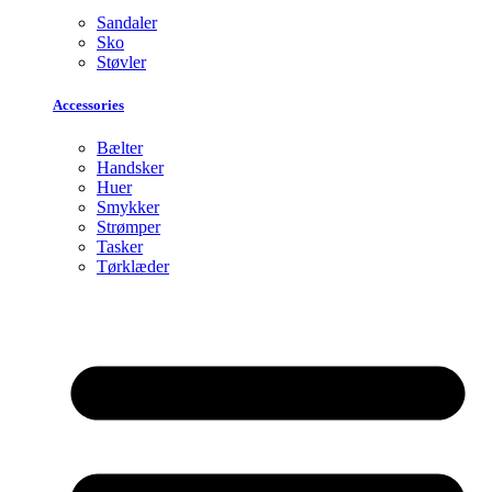
Sandaler
Sko
Støvler
Accessories
Bælter
Handsker
Huer
Smykker
Strømper
Tasker
Tørklæder