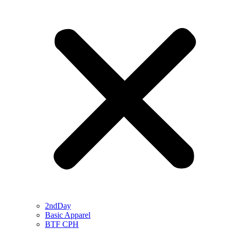
2ndDay
Basic Apparel
BTF CPH