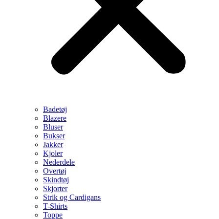
Badetøj
Blazere
Bluser
Bukser
Jakker
Kjoler
Nederdele
Overtøj
Skindtøj
Skjorter
Strik og Cardigans
T-Shirts
Toppe