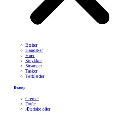
Bælter
Handsker
Huer
Smykker
Strømper
Tasker
Tørklæder
Beauty
Cremer
Dufte
Æteriske olier