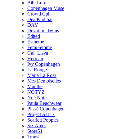
Bibi Lou
Copenhagen Muse
Crowd Cph
Dea Kudibal
DAY
Devotion Twins
Edited
Estheme
FemiFemme
Gai+Lisva
Herman
Ivy Copenhagen
La Rouge
Maria La Rosa
Mes Demoiselles
Munthe
NOTYZ
Nué Notes
Paula Beachwear
Plissé Copenhagen
Project AJ117
Scarlett Poppies
Six Ames
Store51
Transit