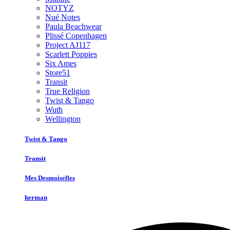
NOTYZ
Nué Notes
Paula Beachwear
Plissé Copenhagen
Project AJ117
Scarlett Poppies
Six Ames
Store51
Transit
True Religion
Twist & Tango
Wuth
Wellington
Twist & Tango
Transit
Mes Desmoiselles
herman