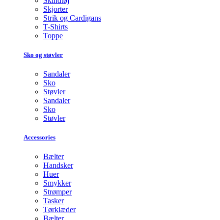
Skindtøj
Skjorter
Strik og Cardigans
T-Shirts
Toppe
Sko og støvler
Sandaler
Sko
Støvler
Sandaler
Sko
Støvler
Accessories
Bælter
Handsker
Huer
Smykker
Strømper
Tasker
Tørklæder
Bælter