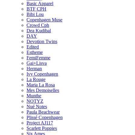
Basic Apparel
BTF CPH
Bibi Lou
Copenhagen Muse
Crowd Cph
Dea Kudibal
DAY
Devotion Twins
Edited
Estheme
FemiFemme
Gai+Lisva
Herman
Ivy Copenhagen
La Rouge
Maria La Rosa
Mes Demoiselles
Munthe
NOTYZ
Nué Notes
Paula Beachwear
Plissé Copenhagen
Project AJ117
Scarlett Poppies
Six Ames