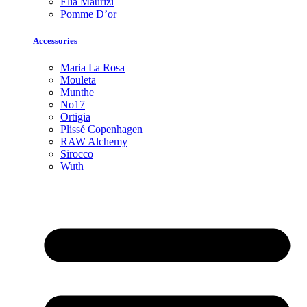
Elia Maurizi
Pomme D’or
Accessories
Maria La Rosa
Mouleta
Munthe
No17
Ortigia
Plissé Copenhagen
RAW Alchemy
Sirocco
Wuth