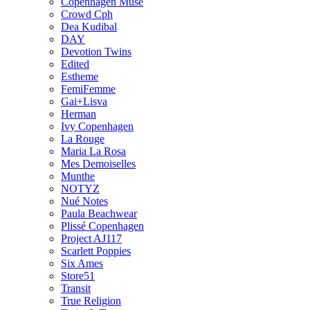
Copenhagen Muse
Crowd Cph
Dea Kudibal
DAY
Devotion Twins
Edited
Estheme
FemiFemme
Gai+Lisva
Herman
Ivy Copenhagen
La Rouge
Maria La Rosa
Mes Demoiselles
Munthe
NOTYZ
Nué Notes
Paula Beachwear
Plissé Copenhagen
Project AJ117
Scarlett Poppies
Six Ames
Store51
Transit
True Religion