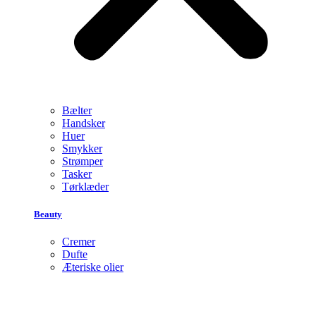
Bælter
Handsker
Huer
Smykker
Strømper
Tasker
Tørklæder
Beauty
Cremer
Dufte
Æteriske olier