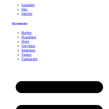
Sandaler
Sko
Støvler
Accessories
Bælter
Handsker
Huer
Smykker
Strømper
Tasker
Tørklæder