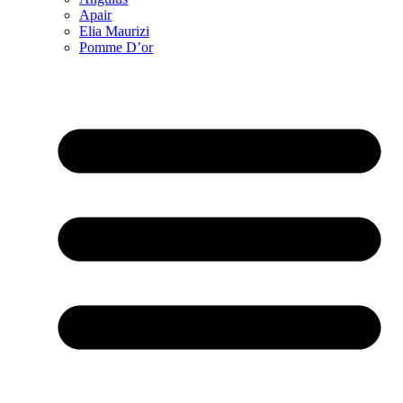
Apair
Elia Maurizi
Pomme D’or