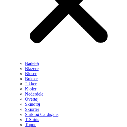
Badetøj
Blazere
Bluser
Bukser
Jakker
Kjoler
Nederdele
Overtøj
Skindtøj
Skjorter
Strik og Cardigans
T-Shirts
Toppe