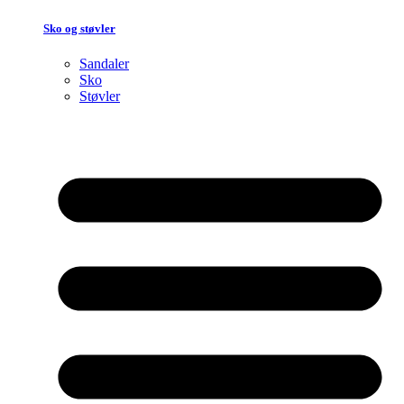
Sko og støvler
Sandaler
Sko
Støvler