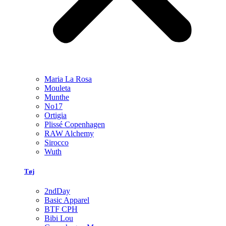
Maria La Rosa
Mouleta
Munthe
No17
Ortigia
Plissé Copenhagen
RAW Alchemy
Sirocco
Wuth
Tøj
2ndDay
Basic Apparel
BTF CPH
Bibi Lou