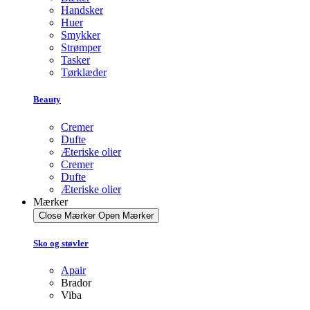
Handsker
Huer
Smykker
Strømper
Tasker
Tørklæder
Beauty
Cremer
Dufte
Æteriske olier
Cremer
Dufte
Æteriske olier
Mærker
Close Mærker
Open Mærker
Sko og støvler
Apair
Brador
Viba