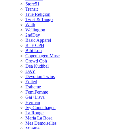
Store51
Transit
True Religion
Twist & Tango
Wuth
Wellington
2ndDay
Basic Apparel
BTF CPH
Bibi Lou
Copenhagen Muse
Crowd Cph
Dea Kudibal
DAY
Devotion Twins
Edited
Estheme
FemiFemme
Gai+Lisva
Herman
Ivy Copenhagen
La Rouge
Maria La Rosa
Mes Demoiselles
Munthe