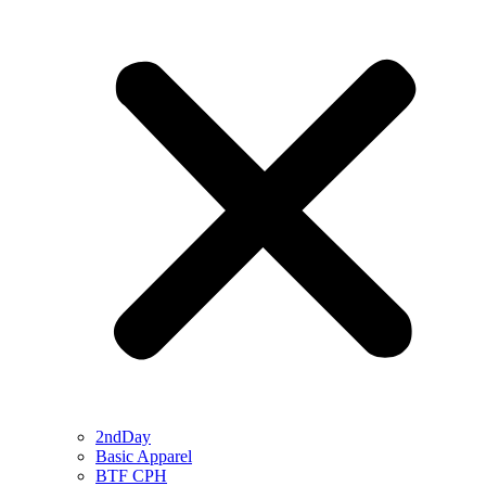
2ndDay
Basic Apparel
BTF CPH