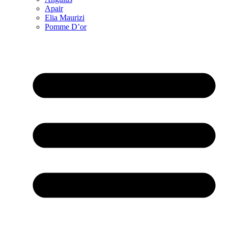
Apair
Elia Maurizi
Pomme D’or