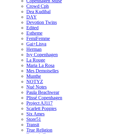
Copenhagen Muse
Crowd Cph
Dea Kudibal
DAY
Devotion Twins
Edited
Estheme
FemiFemme
Gai+Lisva
Herman
Ivy Copenhagen
La Rouge
Maria La Rosa
Mes Demoiselles
Munthe
NOTYZ
Nué Notes
Paula Beachwear
Plissé Copenhagen
Project AJ117
Scarlett Poppies
Six Ames
Store51
Transit
True Religion