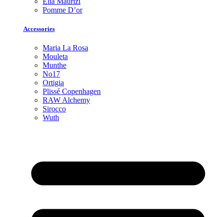
Elia Maurizi
Pomme D’or
Accessories
Maria La Rosa
Mouleta
Munthe
No17
Ortigia
Plissé Copenhagen
RAW Alchemy
Sirocco
Wuth