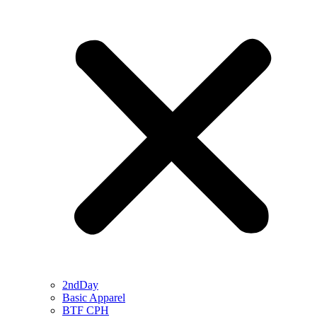
2ndDay
Basic Apparel
BTF CPH