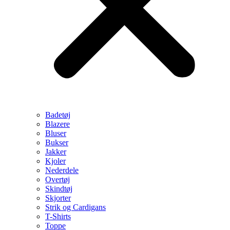
Badetøj
Blazere
Bluser
Bukser
Jakker
Kjoler
Nederdele
Overtøj
Skindtøj
Skjorter
Strik og Cardigans
T-Shirts
Toppe