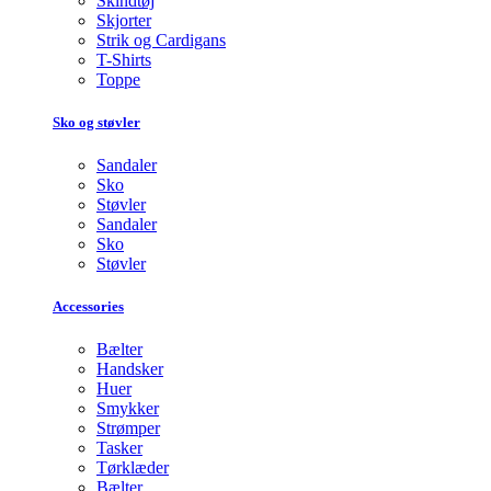
Skindtøj
Skjorter
Strik og Cardigans
T-Shirts
Toppe
Sko og støvler
Sandaler
Sko
Støvler
Sandaler
Sko
Støvler
Accessories
Bælter
Handsker
Huer
Smykker
Strømper
Tasker
Tørklæder
Bælter