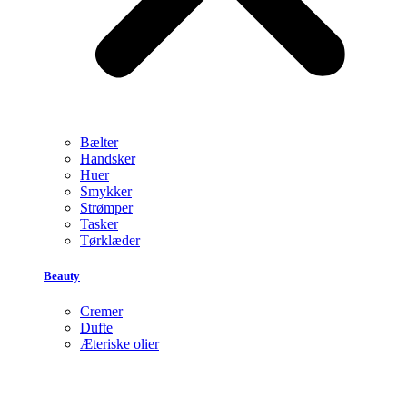
Bælter
Handsker
Huer
Smykker
Strømper
Tasker
Tørklæder
Beauty
Cremer
Dufte
Æteriske olier