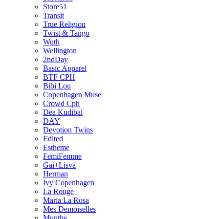
Store51
Transit
True Religion
Twist & Tango
Wuth
Wellington
2ndDay
Basic Apparel
BTF CPH
Bibi Lou
Copenhagen Muse
Crowd Cph
Dea Kudibal
DAY
Devotion Twins
Edited
Estheme
FemiFemme
Gai+Lisva
Herman
Ivy Copenhagen
La Rouge
Maria La Rosa
Mes Demoiselles
Munthe