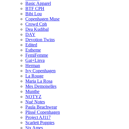
Basic Apparel
BTF CPH
Bibi Lou
Copenhagen Muse
Crowd Cph
Dea Kudibal
DAY
Devotion Twins
Edited
Estheme
FemiFemme
Gai+Lisva
Herman
Ivy Copenhagen
La Rouge
Maria La Rosa
Mes Demoiselles
Munthe
NOTYZ
Nué Notes
Paula Beachwear
Plissé Copenhagen
Project AJ117
Scarlett Poppies
Six Ames