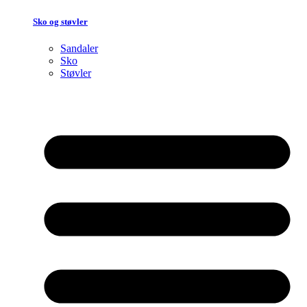
Sko og støvler
Sandaler
Sko
Støvler