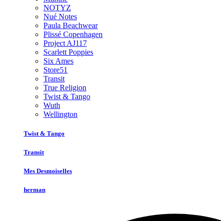
NOTYZ
Nué Notes
Paula Beachwear
Plissé Copenhagen
Project AJ117
Scarlett Poppies
Six Ames
Store51
Transit
True Religion
Twist & Tango
Wuth
Wellington
Twist & Tango
Transit
Mes Desmoiselles
herman