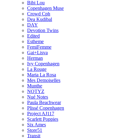
Bibi Lou
Copenhagen Muse
Crowd Cph
Dea Kudibal
DAY
Devotion Twins
Edited
Estheme
FemiFemme
Gai+Lisva
Herman
Ivy Copenhagen
La Rouge
Maria La Rosa
Mes Demoiselles
Munthe
NOTYZ
Nué Notes
Paula Beachwear
Plissé Copenhagen
Project AJ117
Scarlett Poppies
Six Ames
Store51
Transit