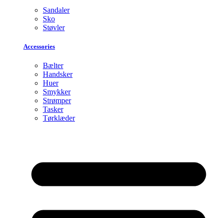
Sandaler
Sko
Støvler
Accessories
Bælter
Handsker
Huer
Smykker
Strømper
Tasker
Tørklæder