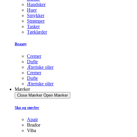
Handsker
Huer
Smykker
Strømper
Tasker
Tørklæder
Beauty
Cremer
Dufte
Æteriske olier
Cremer
Dufte
Æteriske olier
Mærker
Close Mærker
Open Mærker
Sko og støvler
Apair
Brador
Viba