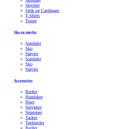
Skindtøj
Skjorter
Strik og Cardigans
T-Shirts
Toppe
Sko og støvler
Sandaler
Sko
Støvler
Sandaler
Sko
Støvler
Accessories
Bælter
Handsker
Huer
Smykker
Strømper
Tasker
Tørklæder
Bælter