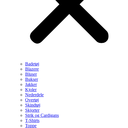
Badetøj
Blazere
Bluser
Bukser
Jakker
Kjoler
Nederdele
Overtøj
Skindtøj
Skjorter
Strik og Cardigans
T-Shirts
Toppe