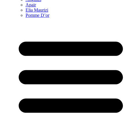
Apair
Elia Maurizi
Pomme D’or