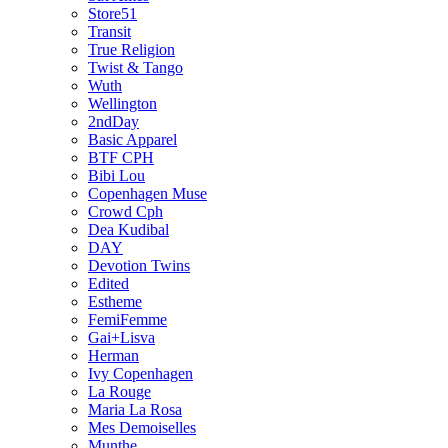
Store51
Transit
True Religion
Twist & Tango
Wuth
Wellington
2ndDay
Basic Apparel
BTF CPH
Bibi Lou
Copenhagen Muse
Crowd Cph
Dea Kudibal
DAY
Devotion Twins
Edited
Estheme
FemiFemme
Gai+Lisva
Herman
Ivy Copenhagen
La Rouge
Maria La Rosa
Mes Demoiselles
Munthe