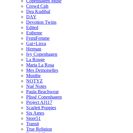
Copenhagen Muse
Crowd Cph
Dea Kudibal
DAY
Devotion Twins
Edited
Estheme
FemiFemme
Gai+Lisva
Herman
Ivy Copenhagen
La Rouge
Maria La Rosa
Mes Demoiselles
Munthe
NOTYZ
Nué Notes
Paula Beachwear
Plissé Copenhagen
Project AJ117
Scarlett Poppies
Six Ames
Store51
Transit
True Religion