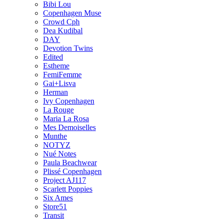
Bibi Lou
Copenhagen Muse
Crowd Cph
Dea Kudibal
DAY
Devotion Twins
Edited
Estheme
FemiFemme
Gai+Lisva
Herman
Ivy Copenhagen
La Rouge
Maria La Rosa
Mes Demoiselles
Munthe
NOTYZ
Nué Notes
Paula Beachwear
Plissé Copenhagen
Project AJ117
Scarlett Poppies
Six Ames
Store51
Transit