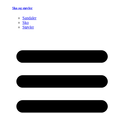
Sko og støvler
Sandaler
Sko
Støvler