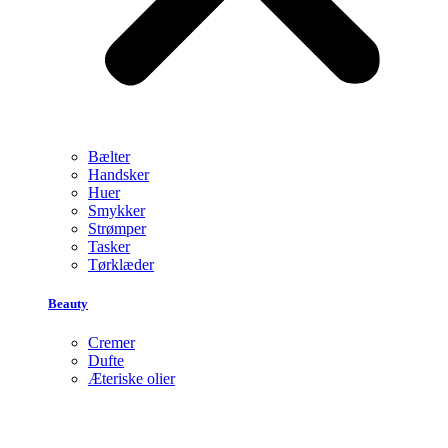
Bælter
Handsker
Huer
Smykker
Strømper
Tasker
Tørklæder
Beauty
Cremer
Dufte
Æteriske olier