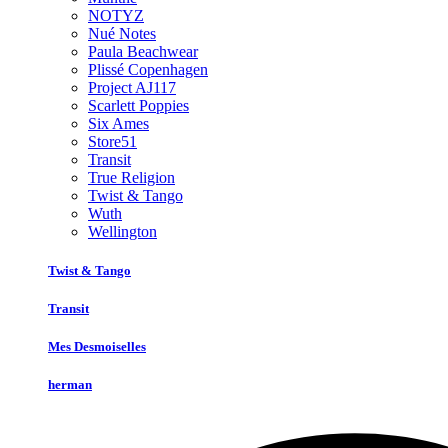
NOTYZ
Nué Notes
Paula Beachwear
Plissé Copenhagen
Project AJ117
Scarlett Poppies
Six Ames
Store51
Transit
True Religion
Twist & Tango
Wuth
Wellington
Twist & Tango
Transit
Mes Desmoiselles
herman