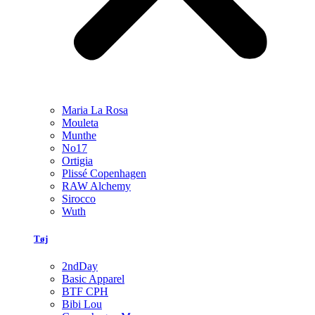
Maria La Rosa
Mouleta
Munthe
No17
Ortigia
Plissé Copenhagen
RAW Alchemy
Sirocco
Wuth
Tøj
2ndDay
Basic Apparel
BTF CPH
Bibi Lou