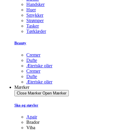
Handsker
Huer
Smykker
Strømper
Tasker
Tørklæder
Beauty
Cremer
Dufte
Æteriske olier
Cremer
Dufte
Æteriske olier
Mærker
Close Mærker
Open Mærker
Sko og støvler
Apair
Brador
Viba