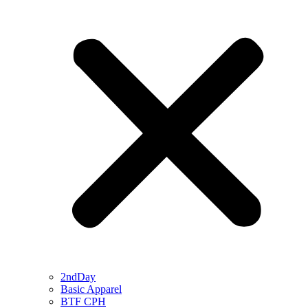
2ndDay
Basic Apparel
BTF CPH