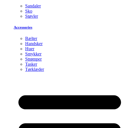
Sandaler
Sko
Støvler
Accessories
Bælter
Handsker
Huer
Smykker
Strømper
Tasker
Tørklæder