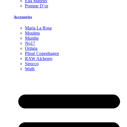
Elia Maurizi
Pomme D’or
Accessories
Maria La Rosa
Mouleta
Munthe
No17
Ortigia
Plissé Copenhagen
RAW Alchemy
Sirocco
Wuth