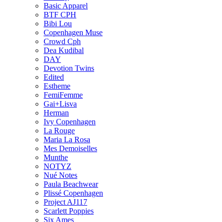
Basic Apparel
BTF CPH
Bibi Lou
Copenhagen Muse
Crowd Cph
Dea Kudibal
DAY
Devotion Twins
Edited
Estheme
FemiFemme
Gai+Lisva
Herman
Ivy Copenhagen
La Rouge
Maria La Rosa
Mes Demoiselles
Munthe
NOTYZ
Nué Notes
Paula Beachwear
Plissé Copenhagen
Project AJ117
Scarlett Poppies
Six Ames