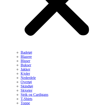
Badetøj
Blazere
Bluser
Bukser
Jakker
Kjoler
Nederdele
Overtøj
Skindtøj
Skjorter
Strik og Cardigans
T-Shirts
Toppe