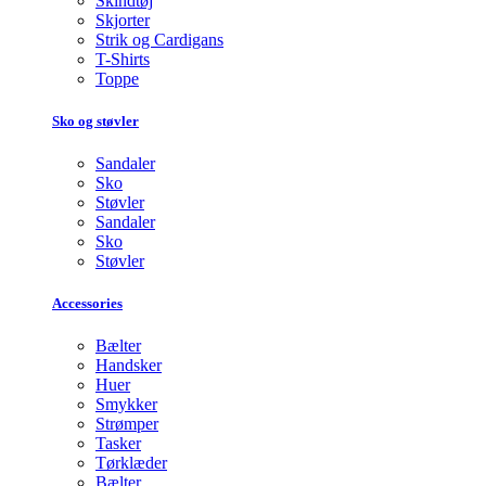
Skindtøj
Skjorter
Strik og Cardigans
T-Shirts
Toppe
Sko og støvler
Sandaler
Sko
Støvler
Sandaler
Sko
Støvler
Accessories
Bælter
Handsker
Huer
Smykker
Strømper
Tasker
Tørklæder
Bælter