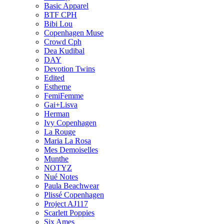
Basic Apparel
BTF CPH
Bibi Lou
Copenhagen Muse
Crowd Cph
Dea Kudibal
DAY
Devotion Twins
Edited
Estheme
FemiFemme
Gai+Lisva
Herman
Ivy Copenhagen
La Rouge
Maria La Rosa
Mes Demoiselles
Munthe
NOTYZ
Nué Notes
Paula Beachwear
Plissé Copenhagen
Project AJ117
Scarlett Poppies
Six Ames