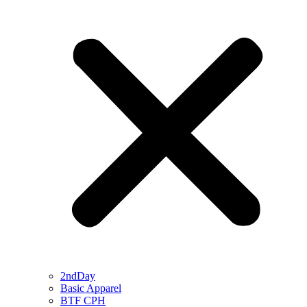
2ndDay
Basic Apparel
BTF CPH