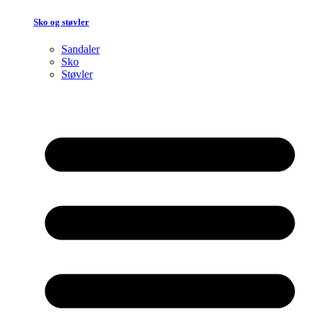
Sko og støvler
Sandaler
Sko
Støvler