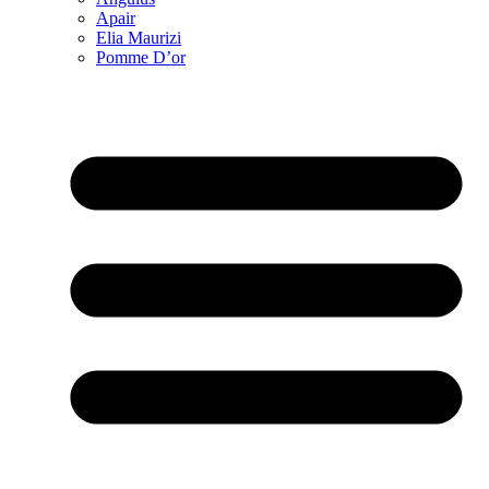
Apair
Elia Maurizi
Pomme D’or