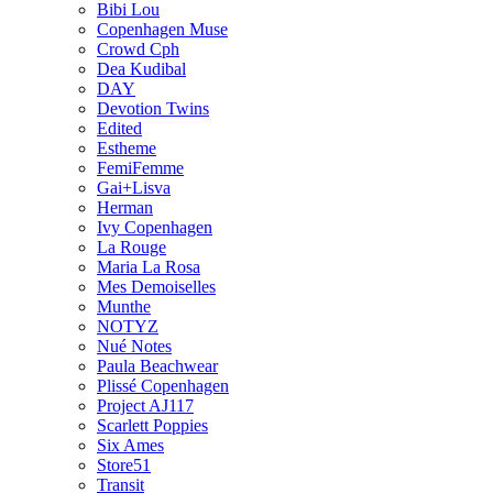
Bibi Lou
Copenhagen Muse
Crowd Cph
Dea Kudibal
DAY
Devotion Twins
Edited
Estheme
FemiFemme
Gai+Lisva
Herman
Ivy Copenhagen
La Rouge
Maria La Rosa
Mes Demoiselles
Munthe
NOTYZ
Nué Notes
Paula Beachwear
Plissé Copenhagen
Project AJ117
Scarlett Poppies
Six Ames
Store51
Transit