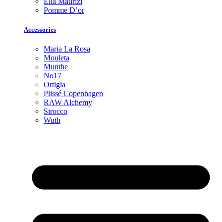
Elia Maurizi
Pomme D’or
Accessories
Maria La Rosa
Mouleta
Munthe
No17
Ortigia
Plissé Copenhagen
RAW Alchemy
Sirocco
Wuth