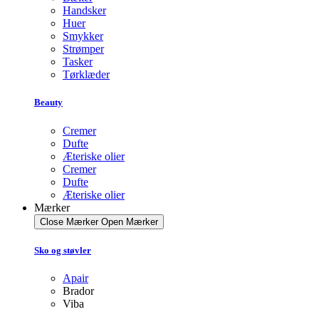
Handsker
Huer
Smykker
Strømper
Tasker
Tørklæder
Beauty
Cremer
Dufte
Æteriske olier
Cremer
Dufte
Æteriske olier
Mærker
Close Mærker
Open Mærker
Sko og støvler
Apair
Brador
Viba