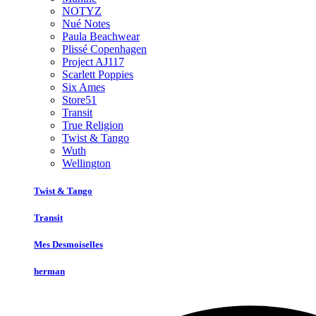
NOTYZ
Nué Notes
Paula Beachwear
Plissé Copenhagen
Project AJ117
Scarlett Poppies
Six Ames
Store51
Transit
True Religion
Twist & Tango
Wuth
Wellington
Twist & Tango
Transit
Mes Desmoiselles
herman