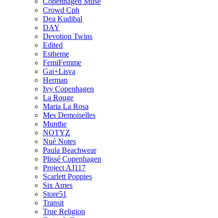
Copenhagen Muse
Crowd Cph
Dea Kudibal
DAY
Devotion Twins
Edited
Estheme
FemiFemme
Gai+Lisva
Herman
Ivy Copenhagen
La Rouge
Maria La Rosa
Mes Demoiselles
Munthe
NOTYZ
Nué Notes
Paula Beachwear
Plissé Copenhagen
Project AJ117
Scarlett Poppies
Six Ames
Store51
Transit
True Religion