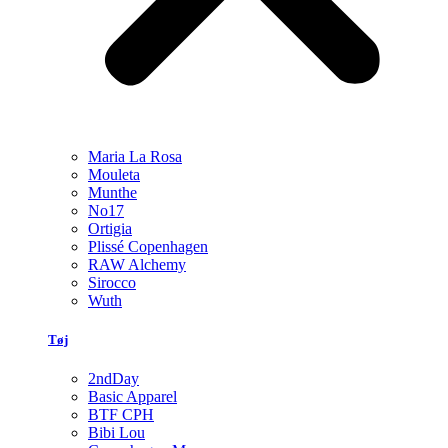
Maria La Rosa
Mouleta
Munthe
No17
Ortigia
Plissé Copenhagen
RAW Alchemy
Sirocco
Wuth
Tøj
2ndDay
Basic Apparel
BTF CPH
Bibi Lou