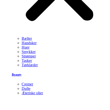
Bælter
Handsker
Huer
Smykker
Strømper
Tasker
Tørklæder
Beauty
Cremer
Dufte
Æteriske olier