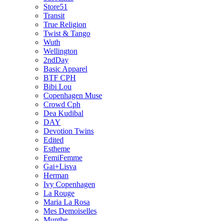
Store51
Transit
True Religion
Twist & Tango
Wuth
Wellington
2ndDay
Basic Apparel
BTF CPH
Bibi Lou
Copenhagen Muse
Crowd Cph
Dea Kudibal
DAY
Devotion Twins
Edited
Estheme
FemiFemme
Gai+Lisva
Herman
Ivy Copenhagen
La Rouge
Maria La Rosa
Mes Demoiselles
Munthe