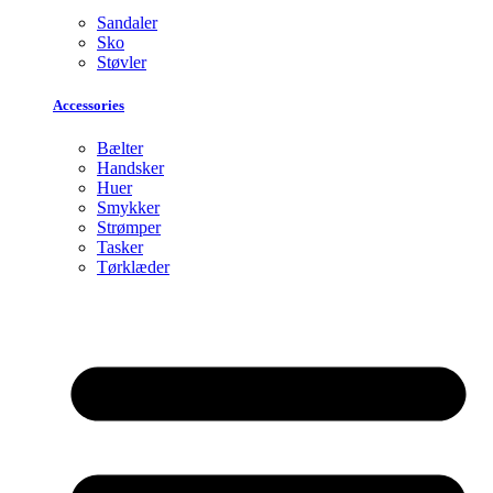
Sandaler
Sko
Støvler
Accessories
Bælter
Handsker
Huer
Smykker
Strømper
Tasker
Tørklæder