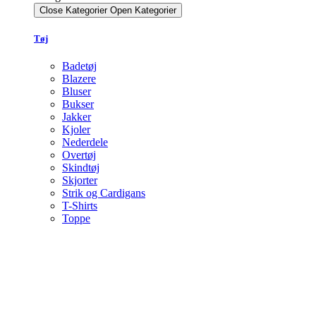
Close Kategorier
Open Kategorier
Tøj
Badetøj
Blazere
Bluser
Bukser
Jakker
Kjoler
Nederdele
Overtøj
Skindtøj
Skjorter
Strik og Cardigans
T-Shirts
Toppe