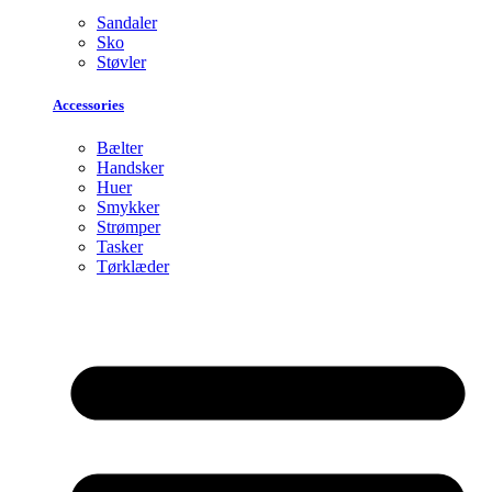
Sandaler
Sko
Støvler
Accessories
Bælter
Handsker
Huer
Smykker
Strømper
Tasker
Tørklæder