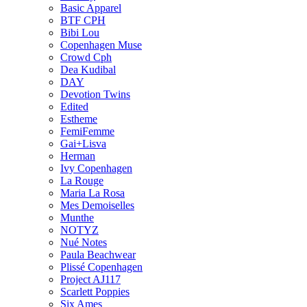
Basic Apparel
BTF CPH
Bibi Lou
Copenhagen Muse
Crowd Cph
Dea Kudibal
DAY
Devotion Twins
Edited
Estheme
FemiFemme
Gai+Lisva
Herman
Ivy Copenhagen
La Rouge
Maria La Rosa
Mes Demoiselles
Munthe
NOTYZ
Nué Notes
Paula Beachwear
Plissé Copenhagen
Project AJ117
Scarlett Poppies
Six Ames