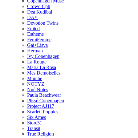
Copenhagen Muse
Crowd Cph
Dea Kudibal
DAY
Devotion Twins
Edited
Estheme
FemiFemme
Gai+Lisva
Herman
Ivy Copenhagen
La Rouge
Maria La Rosa
Mes Demoiselles
Munthe
NOTYZ
Nué Notes
Paula Beachwear
Plissé Copenhagen
Project AJ117
Scarlett Poppies
Six Ames
Store51
Transit
True Religion