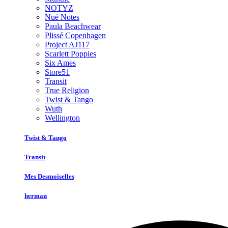
NOTYZ
Nué Notes
Paula Beachwear
Plissé Copenhagen
Project AJ117
Scarlett Poppies
Six Ames
Store51
Transit
True Religion
Twist & Tango
Wuth
Wellington
Twist & Tango
Transit
Mes Desmoiselles
herman