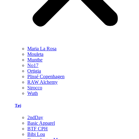
Maria La Rosa
Mouleta
Munthe
No17
Ortigia
Plissé Copenhagen
RAW Alchemy
Sirocco
Wuth
Tøj
2ndDay
Basic Apparel
BTF CPH
Bibi Lou