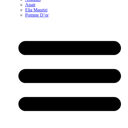
Apair
Elia Maurizi
Pomme D’or