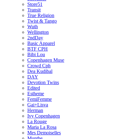
Store51
Transit
True Religion
Twist & Tango
Wuth
Wellington
2ndDay
Basic Apparel
BTF CPH
Bibi Lou
Copenhagen Muse
Crowd Cph
Dea Kudibal
DAY
Devotion Twins
Edited
Estheme
FemiFemme
Gai+Lisva
Herman
Ivy Copenhagen
La Rouge
Maria La Rosa
Mes Demoiselles
Munthe