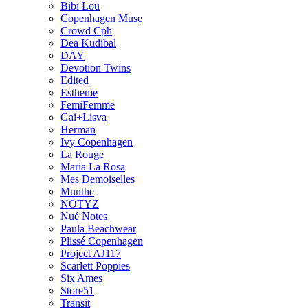
Bibi Lou
Copenhagen Muse
Crowd Cph
Dea Kudibal
DAY
Devotion Twins
Edited
Estheme
FemiFemme
Gai+Lisva
Herman
Ivy Copenhagen
La Rouge
Maria La Rosa
Mes Demoiselles
Munthe
NOTYZ
Nué Notes
Paula Beachwear
Plissé Copenhagen
Project AJ117
Scarlett Poppies
Six Ames
Store51
Transit