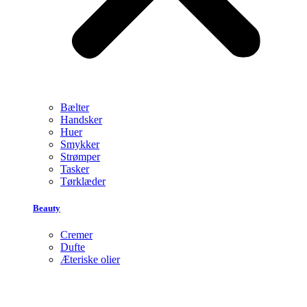
Bælter
Handsker
Huer
Smykker
Strømper
Tasker
Tørklæder
Beauty
Cremer
Dufte
Æteriske olier