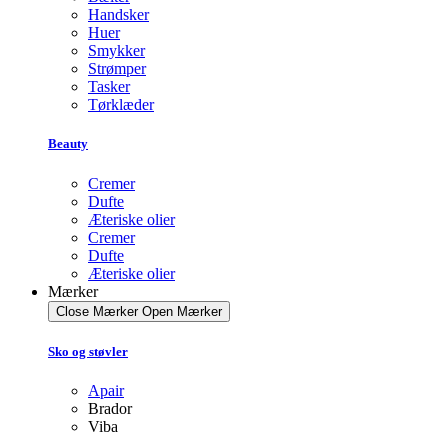
Handsker
Huer
Smykker
Strømper
Tasker
Tørklæder
Beauty
Cremer
Dufte
Æteriske olier
Cremer
Dufte
Æteriske olier
Mærker
Close Mærker
Open Mærker
Sko og støvler
Apair
Brador
Viba