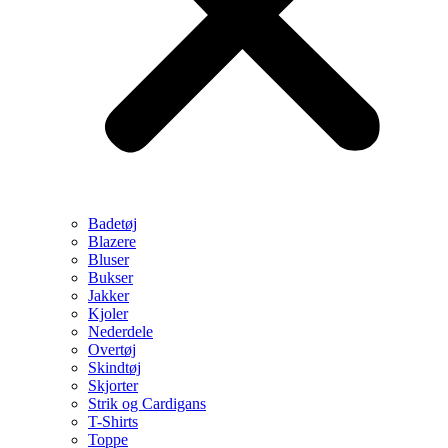
Badetøj
Blazere
Bluser
Bukser
Jakker
Kjoler
Nederdele
Overtøj
Skindtøj
Skjorter
Strik og Cardigans
T-Shirts
Toppe