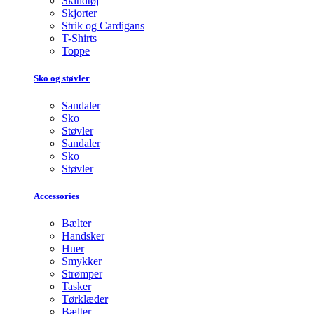
Skindtøj
Skjorter
Strik og Cardigans
T-Shirts
Toppe
Sko og støvler
Sandaler
Sko
Støvler
Sandaler
Sko
Støvler
Accessories
Bælter
Handsker
Huer
Smykker
Strømper
Tasker
Tørklæder
Bælter