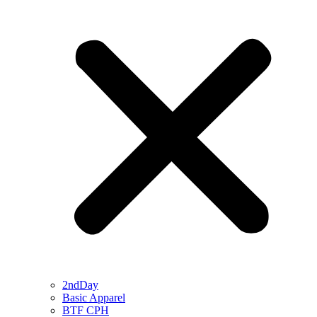
2ndDay
Basic Apparel
BTF CPH