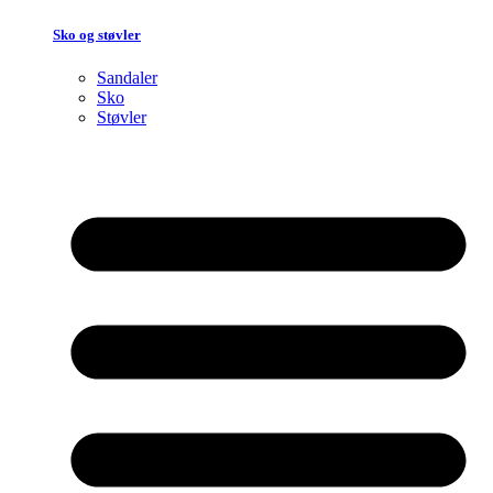
Sko og støvler
Sandaler
Sko
Støvler