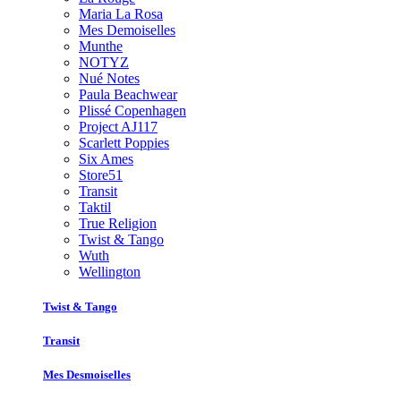
Maria La Rosa
Mes Demoiselles
Munthe
NOTYZ
Nué Notes
Paula Beachwear
Plissé Copenhagen
Project AJ117
Scarlett Poppies
Six Ames
Store51
Transit
Taktil
True Religion
Twist & Tango
Wuth
Wellington
Twist & Tango
Transit
Mes Desmoiselles