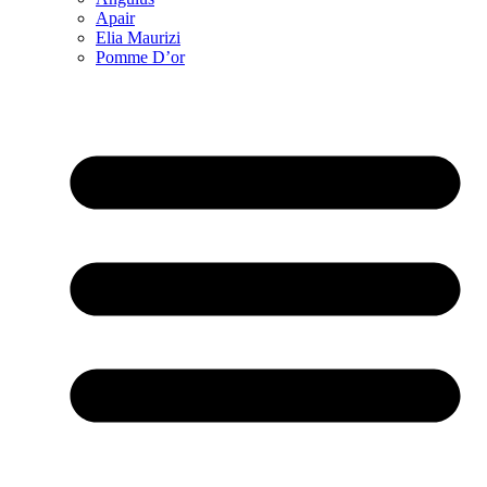
Apair
Elia Maurizi
Pomme D’or