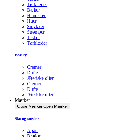
Tørklæder
Bælter
Handsker
Huer
Smykker
Strømper
Tasker
Tørklæder
Beauty
Cremer
Dufte
Æteriske olier
Cremer
Dufte
Æteriske olier
Mærker
Close Mærker
Open Mærker
Sko og støvler
Apair
Brador