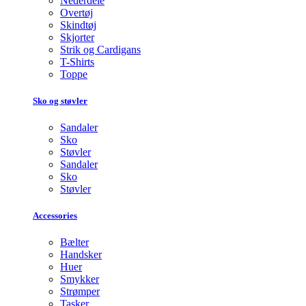
Nederdele
Overtøj
Skindtøj
Skjorter
Strik og Cardigans
T-Shirts
Toppe
Sko og støvler
Sandaler
Sko
Støvler
Sandaler
Sko
Støvler
Accessories
Bælter
Handsker
Huer
Smykker
Strømper
Tasker