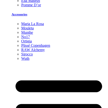
Elia Maurizi
Pomme D’or
Accessories
Maria La Rosa
Mouleta
Munthe
No17
Ortigia
Plissé Copenhagen
RAW Alchemy
Sirocco
Wuth