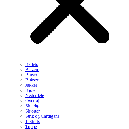
Badetøj
Blazere
Bluser
Bukser
Jakker
Kjoler
Nederdele
Overtøj
Skindtøj
Skjorter
Strik og Cardigans
T-Shirts
Toppe