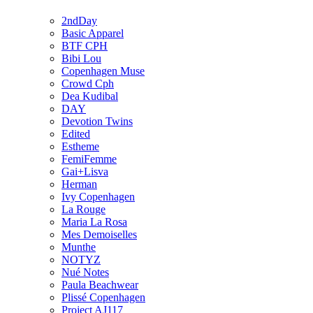
2ndDay
Basic Apparel
BTF CPH
Bibi Lou
Copenhagen Muse
Crowd Cph
Dea Kudibal
DAY
Devotion Twins
Edited
Estheme
FemiFemme
Gai+Lisva
Herman
Ivy Copenhagen
La Rouge
Maria La Rosa
Mes Demoiselles
Munthe
NOTYZ
Nué Notes
Paula Beachwear
Plissé Copenhagen
Project AJ117