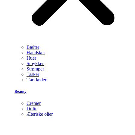
Bælter
Handsker
Huer
Smykker
Strømper
Tasker
Tørklæder
Beauty
Cremer
Dufte
Æteriske olier