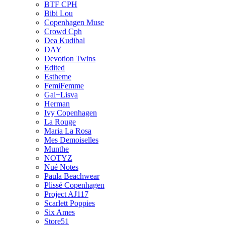
BTF CPH
Bibi Lou
Copenhagen Muse
Crowd Cph
Dea Kudibal
DAY
Devotion Twins
Edited
Estheme
FemiFemme
Gai+Lisva
Herman
Ivy Copenhagen
La Rouge
Maria La Rosa
Mes Demoiselles
Munthe
NOTYZ
Nué Notes
Paula Beachwear
Plissé Copenhagen
Project AJ117
Scarlett Poppies
Six Ames
Store51