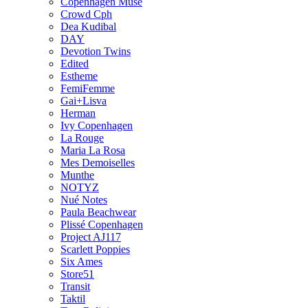
Copenhagen Muse
Crowd Cph
Dea Kudibal
DAY
Devotion Twins
Edited
Estheme
FemiFemme
Gai+Lisva
Herman
Ivy Copenhagen
La Rouge
Maria La Rosa
Mes Demoiselles
Munthe
NOTYZ
Nué Notes
Paula Beachwear
Plissé Copenhagen
Project AJ117
Scarlett Poppies
Six Ames
Store51
Transit
Taktil