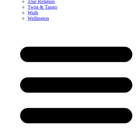
True Religion
Twist & Tango
Wuth
Wellington