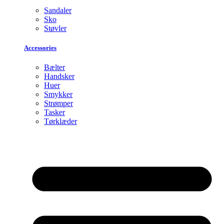
Sandaler
Sko
Støvler
Accessories
Bælter
Handsker
Huer
Smykker
Strømper
Tasker
Tørklæder