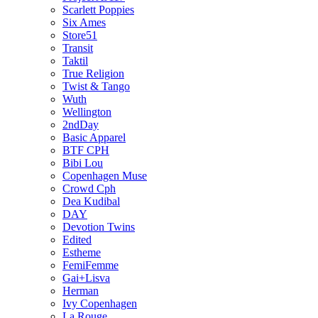
Scarlett Poppies
Six Ames
Store51
Transit
Taktil
True Religion
Twist & Tango
Wuth
Wellington
2ndDay
Basic Apparel
BTF CPH
Bibi Lou
Copenhagen Muse
Crowd Cph
Dea Kudibal
DAY
Devotion Twins
Edited
Estheme
FemiFemme
Gai+Lisva
Herman
Ivy Copenhagen
La Rouge