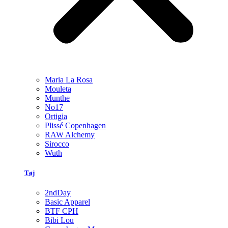
Maria La Rosa
Mouleta
Munthe
No17
Ortigia
Plissé Copenhagen
RAW Alchemy
Sirocco
Wuth
Tøj
2ndDay
Basic Apparel
BTF CPH
Bibi Lou