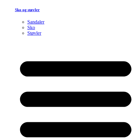
Sko og støvler
Sandaler
Sko
Støvler